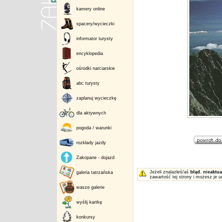
kamery online
spacery/wycieczki
informator turysty
encyklopedia
ośrodki narciarskie
abc turysty
zaplanuj wycieczkę
dla aktywnych
pogoda / warunki
rozkłady jazdy
Zakopane - dojazd
Jeżeli znalazłeś/aś
błąd
,
nieaktua
galeria tatrzańska
zawartość tej strony i możesz je u
wasze galerie
wyślij kartkę
konkursy