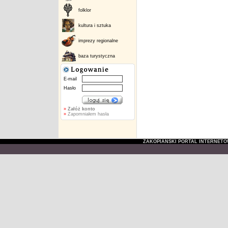
folklor
kultura i sztuka
imprezy regionalne
baza turystyczna
E-mail
Hasło
»
Załóż konto
»
Zapomniałem hasła
ZAKOPIAŃSKI PORTAL INTERNET