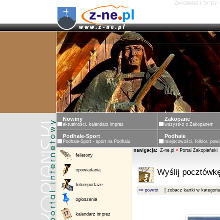
ZAKOPANE I TATRY 
ZAKOPANE - PORTAL ZAKOPIASKI - ZAKOPAN
Nowiny
Zakopane
aktualności, kalendarz imprez
wszystko o Zakopanem
Podhale-Sport
Podhale
Podhale-Sport - sport na Podhalu
miejscowości, folklor, powi
nawigacja:
Z-ne.pl
»
Portal Zakopiański
felietony
opowiadania
Wyślij pocztówkę
fotoreportaże
«« powrót
[ zobacz kartki w kategoria
ogłoszenia
kalendarz imprez