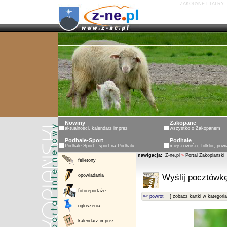
ZAKOPANE I TATRY 
Nowiny
Zakopane
aktualności, kalendarz imprez
wszystko o Zakopanem
Podhale-Sport
Podhale
Podhale-Sport - sport na Podhalu
miejscowości, folklor, powi
nawigacja:
Z-ne.pl
»
Portal Zakopiański
felietony
opowiadania
Wyślij pocztówkę
fotoreportaże
«« powrót
[ zobacz kartki w kategoria
ogłoszenia
kalendarz imprez