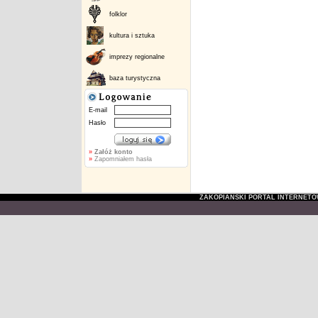
folklor
kultura i sztuka
imprezy regionalne
baza turystyczna
E-mail
Hasło
»
Załóż konto
»
Zapomniałem hasła
ZAKOPIAŃSKI PORTAL INTERNET