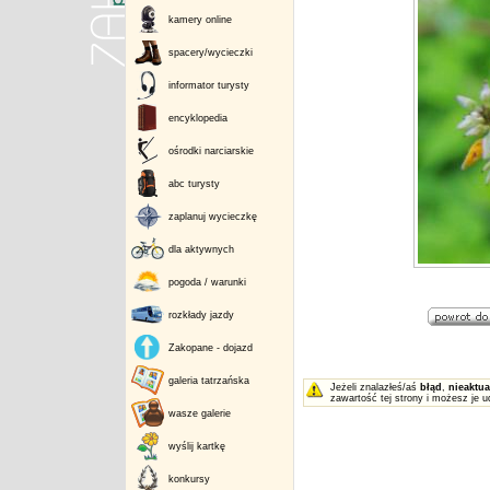
kamery online
spacery/wycieczki
informator turysty
encyklopedia
ośrodki narciarskie
abc turysty
zaplanuj wycieczkę
dla aktywnych
pogoda / warunki
rozkłady jazdy
Zakopane - dojazd
galeria tatrzańska
Jeżeli znalazłeś/aś
błąd
,
nieaktua
zawartość tej strony i możesz je u
wasze galerie
wyślij kartkę
konkursy