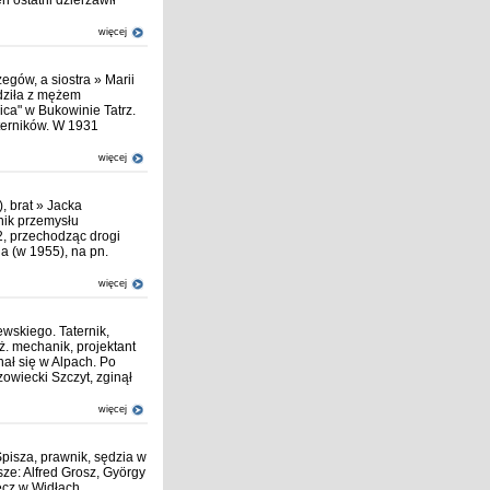
 ostatni dzierżawił
więcej
egów, a siostra » Marii
dziła z mężem
ica" w Bukowinie Tatrz.
aterników. W 1931
więcej
, brat » Jacka
nik przemysłu
2, przechodząc drogi
ha (w 1955), na pn.
więcej
ewskiego. Taternik,
nż. mechanik, projektant
nał się w Alpach. Po
owiecki Szczyt, zginął
więcej
Spisza, prawnik, sędzia w
sze: Alfred Grosz, György
ęcz w Widłach.