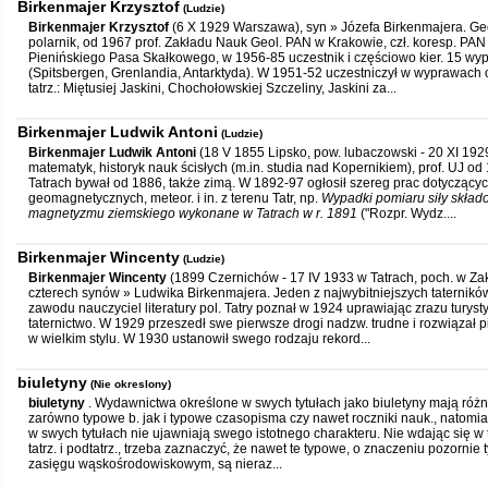
Birkenmajer Krzysztof
(Ludzie)
Birkenmajer Krzysztof
(6 X 1929 Warszawa), syn » Józefa Birkenmajera. Geol
polarnik, od 1967 prof. Zakładu Nauk Geol. PAN w Krakowie, czł. koresp. PAN
Pienińskiego Pasa Skałkowego, w 1956-85 uczestnik i częściowo kier. 15 wy
(Spitsbergen, Grenlandia, Antarktyda). W 1951-52 uczestniczył w wyprawach 
tatrz.: Miętusiej Jaskini, Chochołowskiej Szczeliny, Jaskini za...
Birkenmajer Ludwik Antoni
(Ludzie)
Birkenmajer Ludwik Antoni
(18 V 1855 Lipsko, pow. lubaczowski - 20 XI 1929
matematyk, historyk nauk ścisłych (m.in. studia nad Kopernikiem), prof. UJ od
Tatrach bywał od 1886, także zimą. W 1892-97 ogłosił szereg prac dotyczący
geomagnetycznych, meteor. i in. z terenu Tatr, np.
Wypadki pomiaru siły skład
magnetyzmu ziemskiego wykonane w Tatrach w r. 1891
("Rozpr. Wydz....
Birkenmajer Wincenty
(Ludzie)
Birkenmajer Wincenty
(1899 Czernichów - 17 IV 1933 w Tatrach, poch. w Z
czterech synów » Ludwika Birkenmajera. Jeden z najwybitniejszych taternikó
zawodu nauczyciel literatury pol. Tatry poznał w 1924 uprawiając zrazu turyst
taternictwo. W 1929 przeszedł swe pierwsze drogi nadzw. trudne i rozwiązał p
w wielkim stylu. W 1930 ustanowił swego rodzaju rekord...
biuletyny
(Nie okreslony)
biuletyny
. Wydawnictwa określone w swych tytułach jako biuletyny mają różn
zarówno typowe b. jak i typowe czasopisma czy nawet roczniki nauk., natomias
w swych tytułach nie ujawniają swego istotnego charakteru. Nie wdając się w 
tatrz. i podtatrz., trzeba zaznaczyć, że nawet te typowe, o znaczeniu pozornie 
zasięgu wąskośrodowiskowym, są nieraz...