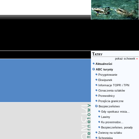
Tatry
pokaż schowek
»
Aktualności
ABC turysty
Przygotowanie
Ekwipunek
Informacje TOPR i TPN
Oznaczenia szlaków
Przewodnicy
Przejścia graniczne
Bezpieczeństwo
Gdy spotkasz misia...
Lawiny
Ku przestrodze...
Bezpieczeństwo, porady
Zwierzę na szlaku
Schroniska