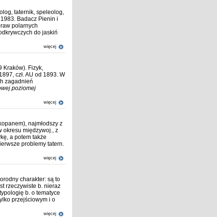
og, taternik, speleolog,
 1983. Badacz Pienin i
praw polarnych
odkrywczych do jaskiń
więcej
 Kraków). Fizyk,
 1897, czł. AU od 1893. W
ch zagadnień
owej poziomej
więcej
akopanem), najmłodszy z
w okresu międzywoj., z
ykę, a potem także
ierwsze problemy tatern.
więcej
orodny charakter: są to
t rzeczywiste b. nieraz
typologię b. o tematyce
tylko przejściowym i o
więcej