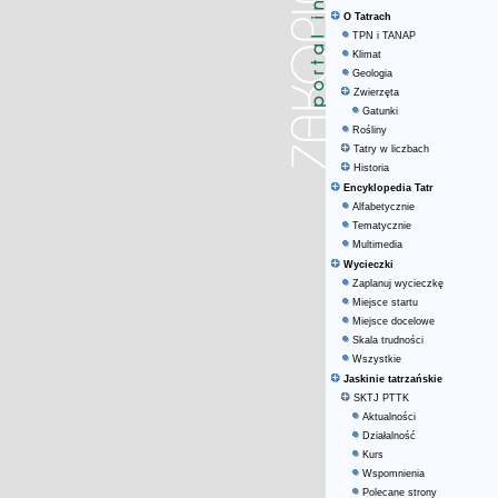
O Tatrach
TPN i TANAP
Klimat
Geologia
Zwierzęta
Gatunki
Rośliny
Tatry w liczbach
Historia
Encyklopedia Tatr
Alfabetycznie
Tematycznie
Multimedia
Wycieczki
Zaplanuj wycieczkę
Miejsce startu
Miejsce docelowe
Skala trudności
Wszystkie
Jaskinie tatrzańskie
SKTJ PTTK
Aktualności
Działalność
Kurs
Wspomnienia
Polecane strony