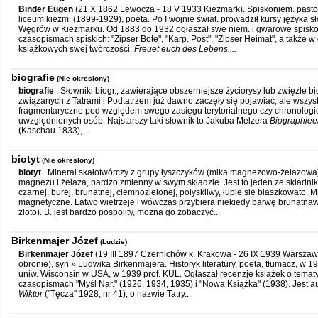
Binder Eugen
(21 X 1862 Lewocza - 18 V 1933 Kiezmark). Spiskoniem. pastor e
liceum kiezm. (1899-1929), poeta. Po I wojnie świat. prowadził kursy języka s
Węgrów w Kiezmarku. Od 1883 do 1932 ogłaszał swe niem. i gwarowe spisko
czasopismach spiskich: "Zipser Bote", "Karp. Post", "Zipser Heimat", a także
książkowych swej twórczości:
Freuet euch des Lebens....
biografie
(Nie okreslony)
biografie
. Słowniki biogr., zawierające obszerniejsze życiorysy lub zwięzłe 
związanych z Tatrami i Podtatrzem już dawno zaczęły się pojawiać, ale wszyst
fragmentaryczne pod względem swego zasięgu terytorialnego czy chronolog
uwzględnionych osób. Najstarszy taki słownik to Jakuba Melzera
Biographiee
(Kaschau 1833),...
biotyt
(Nie okreslony)
biotyt
. Minerał skałotwórczy z grupy łyszczyków (mika magnezowo-żelazowa)
magnezu i żelaza, bardzo zmienny w swym składzie. Jest to jeden ze składnik
czarnej, burej, brunatnej, ciemnozielonej, połyskliwy, łupie się blaszkowato. 
magnetyczne. Łatwo wietrzeje i wówczas przybiera niekiedy barwę brunatnawo
złoto). B. jest bardzo pospolity, można go zobaczyć...
Birkenmajer Józef
(Ludzie)
Birkenmajer Józef
(19 III 1897 Czernichów k. Krakowa - 26 IX 1939 Warszaw
obronie), syn » Ludwika Birkenmajera. Historyk literatury, poeta, tłumacz, w
uniw. Wisconsin w USA, w 1939 prof. KUL. Ogłaszał recenzje książek o tematyc
czasopismach "Myśl Nar." (1926, 1934, 1935) i "Nowa Książka" (1938). Jest aut
Wiktor
("Tęcza" 1928, nr 41), o nazwie Tatry...