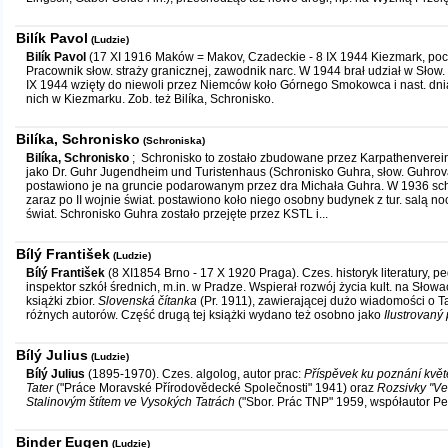
Bilík Pavol
(Ludzie)
Bilík Pavol
(17 XI 1916 Maków = Makov, Czadeckie - 8 IX 1944 Kiezmark, po
Pracownik słow. straży granicznej, zawodnik narc. W 1944 brał udział w Słow.
IX 1944 wzięty do niewoli przez Niemców koło Górnego Smokowca i nast. d
nich w Kiezmarku. Zob. też Bilíka, Schronisko.
Bilíka, Schronisko
(Schroniska)
Bilíka, Schronisko
; Schronisko to zostało zbudowane przez Karpathenverein 
jako Dr. Guhr Jugendheim und Turistenhaus (Schronisko Guhra, słow. Guhrov
postawiono je na gruncie podarowanym przez dra Michała Guhra. W 1936 sc
zaraz po II wojnie świat. postawiono koło niego osobny budynek z tur. salą no
świat. Schronisko Guhra zostało przejęte przez KSTL i...
Bílý František
(Ludzie)
Bílý František
(8 XI1854 Brno - 17 X 1920 Praga). Czes. historyk literatury, ped
inspektor szkół średnich, m.in. w Pradze. Wspierał rozwój życia kult. na Słowa
książki zbior.
Slovenská čítanka
(Pr. 1911), zawierającej dużo wiadomości o Ta
różnych autorów. Część drugą tej książki wydano też osobno jako
Ilustrovaný 
Bílý Julius
(Ludzie)
Bílý Julius
(1895-1970). Czes. algolog, autor prac:
Příspěvek ku poznání kvě
Tater
("Práce Moravské Přírodovědecké Společnosti" 1941) oraz
Rozsivky "V
Stalinovým štítem ve Vysokých Tatrách
("Sbor. Prác TNP" 1959, współautor Pe
Binder Eugen
(Ludzie)