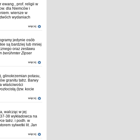
wang., prof. religii w
łow. dla Niemców i
niem. wiersze w
 w dwóch wydaniach
więcej
biogramy jedynie osób
kie są bardziej lub mniej
icznego oraz zestawu
n berühmter Zipser
więcej
, glinokrzemian potasu,
ów granitu tatrz. Barwy
Ma właściwości
złocistą (tzw. kocie
więcej
a, walcząc w jej
 1937-38 wykładowca na
e tatrz. i podh. w
orem sylwetki lit.
Jan
więcej