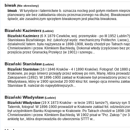
biwak
(Nie okreslony)
biwak
. W turystyce i taternictwie b. oznacza nocleg pod gołym niebem nieprz
planowany ale bez zakładania obozu przeznaczonego na dłużej. Biwakowanie
śpiwór, ale zasadniczym sprzętem biwakowym jest płachta biwakowa.
Bizański Kazimierz
(Ludzie)
Bizański Kazimierz
(6 X 1879 Cewków, woj. przemyskie - po III 1952 Lublin?
Stanisława Bizańskiego. Inż. (ukończył wydz. mechaniczny Politechn. Lwow.), t
działalność tatern. była najżywsza w 1898-1908, kiedy chodził po Tatrach na
Chmielowskim i przew. Klimkiem Bachledą. Dokonał wtedy (częściowo bez prz
przejścia przez Granacką Przełęcz (w 1901) i szeregu...
Bizański Stanisław
(Ludzie)
Bizański Stanisław
(16 I 1846 Kraków - 4 I 1890 Kraków). Fotograf. Od 1880 p
Krakowie, po jego śmierci przejęty przez wdowę po nim, Marię, która prowadził
Zakopanem (1892). W 1896-1900 zakład w Krakowie był prowadzony przez ic
Władysława, który w 1900 sprzedał 20 000 klisz fot. swego ojca innemu zakład
Stanisław B. należał do najwybitniejszych...
Bizański Władysław
(Ludzie)
Bizański Władysław
(19 X 1873 Kraków - w lecie 1951 tamże?), starszy syn 
Taternik, fotograf. W 1896-1900 prowadził w Krakowie zakład fot. odziedziczo
był urzędnikiem Banku Krajowego w Krakowie. Po Tatrach chodził w 1898-19
Chmielowskim i przew. Klimkiem Bachledą. W 1902 pisał w "Prz. Zakop." (nr 
ankietę tur., która doprowadziła do utworzenia STTT w...