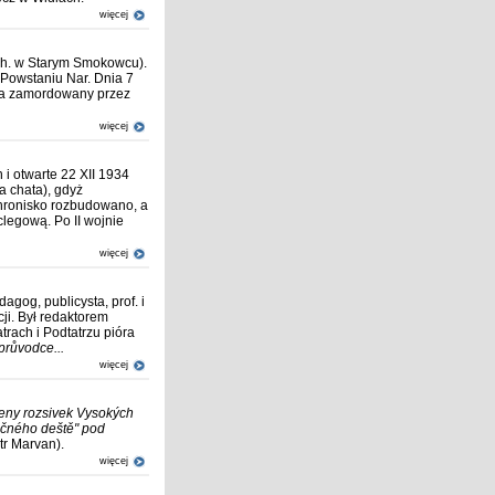
więcej
ch. w Starym Smokowcu).
 Powstaniu Nar. Dnia 7
nia zamordowany przez
więcej
i otwarte 22 XII 1934
a chata), gdyż
hronisko rozbudowano, a
clegową. Po II wojnie
więcej
agog, publicysta, prof. i
cji. Był redaktorem
trach i Podtatrzu pióra
průvodce...
więcej
teny rozsivek Vysokých
ečného deště" pod
tr Marvan).
więcej