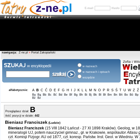
E-mail
Hasło
nawigacja:
Z-ne.pl
»
Portal Zakopiański
w nazwach
w nazwach i opisach
wszędzie
A
B
C
Ć
D
E
F
G
H
I
J
K
L
Ł
M
N
O
P
R
S
Ś
T
U
W
Z
Ź
alfabetycznie:
Ba
Bą
Bb
Bc
Bć
Bd
Be
Bf
Bg
Bh
Bi
Bj
Bk
Bl
Bł
Bm
Bn
Bń
Bo
Bó
Bp
Bź
Bż
B
Przeglądasz dział:
ilość pozycji w dziale:
442
Bieniasz Franciszek
(Ludzie)
Bieniasz Franciszek
(15 VIII 1842 Łańcut - 27 XI 1898 Kraków). Geolog, w 1
mineralogii UJ, potem nauczyciel gimnaz., gł. w Krakowie, współautor
Atlasu 
czł. Komisji Fizjogr. AU od 1877, czł. koresp. Państw. Inst. Geol. w Wiedniu. W