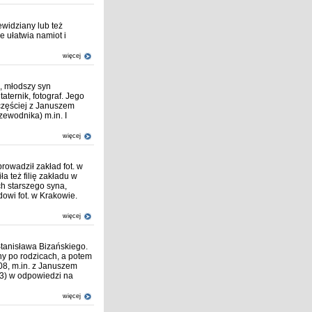
ewidziany lub też
 ułatwia namiot i
więcej
), młodszy syn
aternik, fotograf. Jego
jczęściej z Januszem
ewodnika) m.in. I
więcej
rowadził zakład fot. w
a też filię zakładu w
h starszego syna,
owi fot. w Krakowie.
więcej
Stanisława Bizańskiego.
ny po rodzicach, a potem
08, m.in. z Januszem
33) w odpowiedzi na
więcej