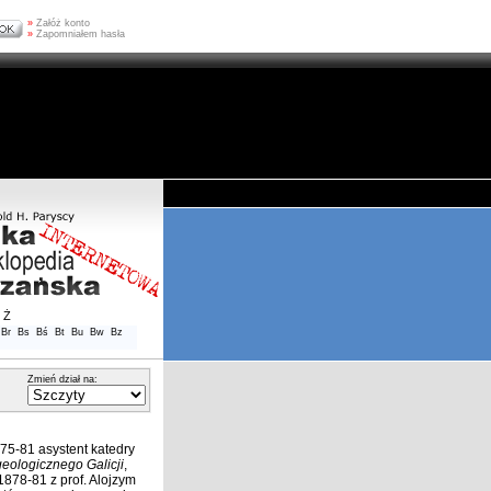
»
Załóż konto
»
Zapomniałem hasła
Ż
Br
Bs
Bś
Bt
Bu
Bw
Bz
Zmień dział na:
875-81 asystent katedry
geologicznego Galicji
,
 1878-81 z prof. Alojzym