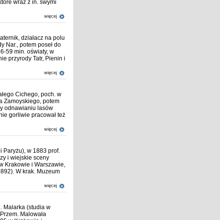
które wraz z in. swymi
więcej
 taternik, działacz na polu
dy Nar., potem poseł do
56-59 min. oświaty, w
 przyrody Tatr, Pienin i
więcej
ałego Cichego, poch. w
wa Zamoyskiego, potem
rzy odnawianiu lasów
ie gorliwie pracował też
więcej
 Paryżu), w 1883 prof.
y i wiejskie sceny
 w Krakowie i Warszawie,
892). W krak. Muzeum
więcej
. Malarka (studia w
.-Przem. Malowała