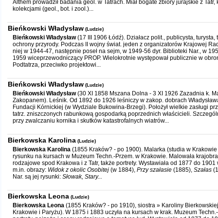
Althem prowadził badania geol. w Tatrach. Miał bogate zbiory jurajskie z Tatr, 
kolekcjami (geol., bot. i zool.)...
Bieńkowski Władysław
(Ludzie)
Bieńkowski Władysław
(17 III 1906 Łódź). Działacz polit., publicysta, turysta,
ochrony przyrody. Podczas II wojny świat. jeden z organizatorów Krajowej Ra
niej w 1944-47, następnie poseł na sejm, w 1949-56 dyr. Biblioteki Nar., w 19
1959 wiceprzewodniczący PROP. Wielokrotnie występował publicznie w obronie
Podtatrza, przeciwko projektowi...
Bieńkowski Władysław
(Ludzie)
Bieńkowski Władysław
(30 XI 1858 Mszana Dolna - 3 XI 1926 Zazadnia k. M
Zakopanem). Leśnik. Od 1892 do 1926 leśniczy w zakop. dobrach Władysła
Fundacji Kórnickiej (w Wydziale Bukowina-Brzegi). Położył wielkie zasługi p
tatrz. zniszczonych rabunkową gospodarką poprzednich właścicieli. Szczególn
przy zwalczaniu kornika i skutków katastrofalnych wiatrów...
Bierkowska Karolina
(Ludzie)
Bierkowska Karolina
(1855 Kraków? - po 1900). Malarka (studia w Krakowie i
rysunku na kursach w Muzeum Techn.-Przem. w Krakowie. Malowała krajobraz
rodzajowe spod Krakowa i z Tatr, także portrety. Wystawiała od 1877 do 1901
m.in. obrazy:
Widok z okolic Osobitej
(w 1884),
Przy szałasie
(1885),
Szałas
(1
Nar. są jej rysunki:
Słowak, Stary...
Bierkowska Leona
(Ludzie)
Bierkowska Leona
(1855 Kraków? - po 1910), siostra » Karoliny Bierkowskiej
Krakowie i Paryżu). W 1875 i 1883 uczyła na kursach w krak. Muzeum Techn