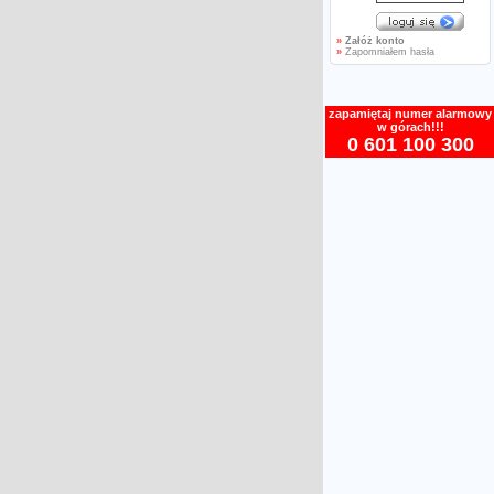
»
Załóż konto
»
Zapomniałem hasła
zapamiętaj numer alarmowy
w górach!!!
0 601 100 300