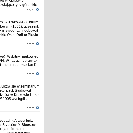
905 w Krakowie i
awiające typy góralskie.
więcej
h. w Krakowie). Chirurg,
padowym (1831), uczestnik
swymi studentami odbywał
skie Oko i Dolinę Pięciu
więcej
awa). Wybitny naukowiec
PAN. W Tatrach uprawiał
ilmem i radiostacjami).
więcej
. Uczył się w seminarium
kończył. Studiował
rtynów w Krakowie i jako
W 1905 wystąpił z
więcej
gach). Artysta lud.,
ą z Brzegów (» Bigosowa
., ale formalnie