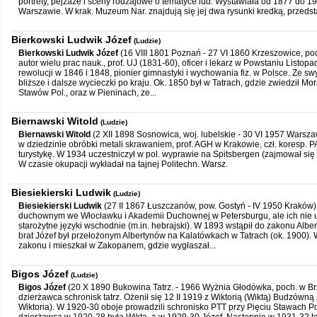
portrety, pejzaże i sceny rodzajowe o tematyce lud. Wystawiała od 1877 do 1
Warszawie. W krak. Muzeum Nar. znajdują się jej dwa rysunki kredką, przedst
Bierkowski Ludwik Józef
(Ludzie)
Bierkowski Ludwik Józef
(16 VIII 1801 Poznań - 27 VI 1860 Krzeszowice, poc
autor wielu prac nauk., prof. UJ (1831-60), oficer i lekarz w Powstaniu Listo
rewolucji w 1846 i 1848, pionier gimnastyki i wychowania fiz. w Polsce. Ze 
bliższe i dalsze wycieczki po kraju. Ok. 1850 był w Tatrach, gdzie zwiedził Mor
Stawów Pol., oraz w Pieninach, ze...
Biernawski Witold
(Ludzie)
Biernawski Witold
(2 XII 1898 Sosnowica, woj. lubelskie - 30 VI 1957 Warsz
w dziedzinie obróbki metali skrawaniem, prof. AGH w Krakowie, czł. koresp. 
turystykę. W 1934 uczestniczył w pol. wyprawie na Spitsbergen (zajmował się f
W czasie okupacji wykładał na tajnej Politechn. Warsz.
Biesiekierski Ludwik
(Ludzie)
Biesiekierski Ludwik
(27 II 1867 Łuszczanów, pow. Gostyń - IV 1950 Kraków)
duchownym we Włocławku i Akademii Duchownej w Petersburgu, ale ich nie u
starożytne języki wschodnie (m.in. hebrajski). W 1893 wstąpił do zakonu Albe
brat Józef był przełożonym Albertynów na Kalatówkach w Tatrach (ok. 1900). 
zakonu i mieszkał w Zakopanem, gdzie wygłaszał...
Bigos Józef
(Ludzie)
Bigos Józef
(20 X 1890 Bukowina Tatrz. - 1966 Wyżnia Głodówka, poch. w Brze
dzierżawca schronisk tatrz. Ożenił się 12 II 1919 z Wiktorią (Wiktą) Budzówn
Wiktoria). W 1920-30 oboje prowadzili schronisko PTT przy Pięciu Stawach Pol