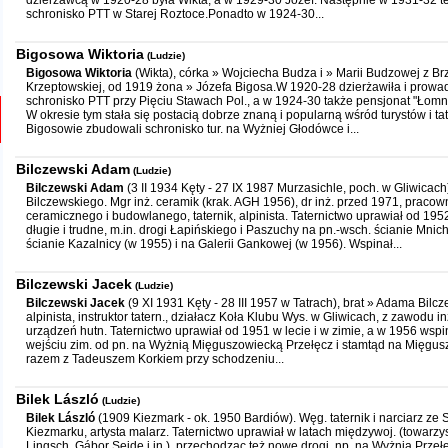
dzierżawcą w 1920-28 była Wikta, a w 1929-30 Józef. Następnie w 1931-32 ten
schronisko PTT w Starej Roztoce.Ponadto w 1924-30...
Bigosowa Wiktoria
(Ludzie)
Bigosowa Wiktoria
(Wikta), córka » Wojciecha Budza i » Marii Budzowej z Brz
Krzeptowskiej, od 1919 żona » Józefa Bigosa.W 1920-28 dzierżawiła i prowa
schronisko PTT przy Pięciu Stawach Pol., a w 1924-30 także pensjonat "Łomn
W okresie tym stała się postacią dobrze znaną i popularną wśród turystów i t
Bigosowie zbudowali schronisko tur. na Wyżniej Głodówce i...
Bilczewski Adam
(Ludzie)
Bilczewski Adam
(3 II 1934 Kęty - 27 IX 1987 Murzasichle, poch. w Gliwicach)
Bilczewskiego. Mgr inż. ceramik (krak. AGH 1956), dr inż. przed 1971, pracow
ceramicznego i budowlanego, taternik, alpinista. Taternictwo uprawiał od 195
długie i trudne, m.in. drogi Łapińskiego i Paszuchy na pn.-wsch. ścianie Mnic
ścianie Kazalnicy (w 1955) i na Galerii Gankowej (w 1956). Wspinał...
Bilczewski Jacek
(Ludzie)
Bilczewski Jacek
(9 XI 1931 Kęty - 28 III 1957 w Tatrach), brat » Adama Bilcz
alpinista, instruktor tatern., działacz Koła Klubu Wys. w Gliwicach, z zawodu i
urządzeń hutn. Taternictwo uprawiał od 1951 w lecie i w zimie, a w 1956 wspi
wejściu zim. od pn. na Wyżnią Mięguszowiecką Przełęcz i stamtąd na Mięgusz
razem z Tadeuszem Korkiem przy schodzeniu...
Bilek László
(Ludzie)
Bilek László
(1909 Kiezmark - ok. 1950 Bardiów). Węg. taternik i narciarz ze 
Kiezmarku, artysta malarz. Taternictwo uprawiał w latach międzywoj. (towarzy
Lingsch, Gábor Seide i in.), przechodząc też nowe drogi, np. na Wyżnią Przeł