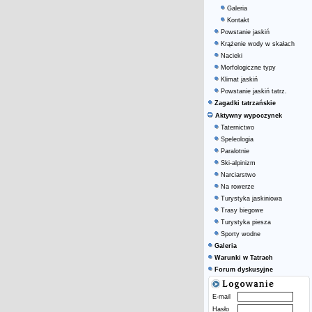
Galeria
Kontakt
Powstanie jaskiń
Krążenie wody w skałach
Nacieki
Morfologiczne typy
Klimat jaskiń
Powstanie jaskiń tatrz.
Zagadki tatrzańskie
Aktywny wypoczynek
Taternictwo
Speleologia
Paralotnie
Ski-alpinizm
Narciarstwo
Na rowerze
Turystyka jaskiniowa
Trasy biegowe
Turystyka piesza
Sporty wodne
Galeria
Warunki w Tatrach
Forum dyskusyjne
E-mail
Hasło