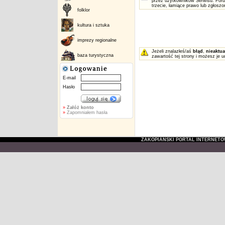
przez użytkowników Serwisu. Foru
trzecie, łamiące prawo lub zgłosz
folklor
kultura i sztuka
imprezy regionalne
Jeżeli znalazłeś/aś
błąd
,
nieaktua
baza turystyczna
zawartość tej strony i możesz je u
E-mail
Hasło
»
Załóż konto
»
Zapomniałem hasła
ZAKOPIAŃSKI PORTAL INTERNET