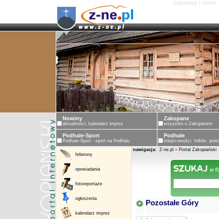
ZAKOPANE I TATRY 
Nowiny
Zakopane
aktualności, kalendarz imprez
wszystko o Zakopanem
Podhale-Sport
Podhale
Podhale-Sport - sport na Podhalu
miejscowości, folklor, powi
nawigacja:
Z-ne.pl
»
Portal Zakopiański
felietony
opowiadania
fotoreportaże
ogłoszenia
Pozostałe Góry
kalendarz imprez