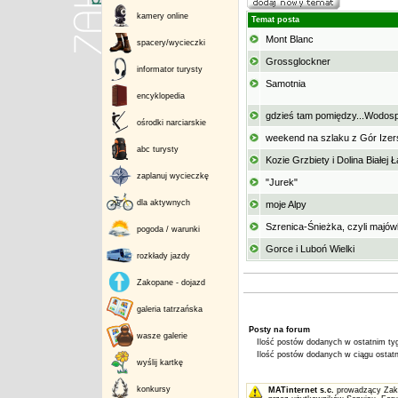
kamery online
Temat posta
Mont Blanc
spacery/wycieczki
Grossglockner
informator turysty
Samotnia
encyklopedia
gdzieś tam pomiędzy...Wodos
ośrodki narciarskie
weekend na szlaku z Gór Ize
abc turysty
Kozie Grzbiety i Dolina Białej
zaplanuj wycieczkę
"Jurek"
dla aktywnych
moje Alpy
Szrenica-Śnieżka, czyli majó
pogoda / warunki
Gorce i Luboń Wielki
rozkłady jazdy
Zakopane - dojazd
galeria tatrzańska
Posty na forum
wasze galerie
Ilość postów dodanych w ostatnim tyg
Ilość postów dodanych w ciągu ostatni
wyślij kartkę
konkursy
MATinternet s.c.
prowadzący Zakop