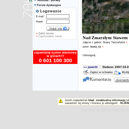
Technika - porady
Forum dyskusyjne
E-mail
Hasło
»
Załóż konto
»
Zapomniałem hasła
Nad Zmarzłym Stawem
zdjęcie z galerii:
Stawy Tatrzańskie
»
autor:
tusia_sz
»
zapamiętaj numer alarmowy
Udostępnij
w górach!!!
0 601 100 300
«« powrót
Dodano: 2007-10-28
Zapisz w schowku
Wyśli
Jeżeli znalazłeś/aś
błąd
,
nieaktualną informację
lu
zawartość tej strony i możesz je udostępnić -
KLIKN
ZAKOPIAŃSKI PORTAL INTERNET