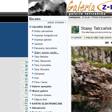
nawigacja:
Z-ne.pl
»
Portal Zakopiański
Galeria
pokaż schowek
»
GALERIA ZDJĘĆ
Stawy Tatrzańsk
Doliny tatrzańskie
Oszałamiają przejrzystością g
Impresje fotograficzne
«« powrót
[ więcej zdjęć tego autora 
Impresje górskie
Jaskinie
Panoramy tatrzańskie
Stawy, jeziora, potoki...
Tatry Bielskie
Tatry Słowackie
Tatry Zachodnie
Tatry Wysokie
Zakopane
Inne
Flora i fauna
Galerie specjalne
Wasze galerie
Ostatnio dodane
Zdjęcia dnia
KARTKI ELEKTRONICZNE
Aktualności