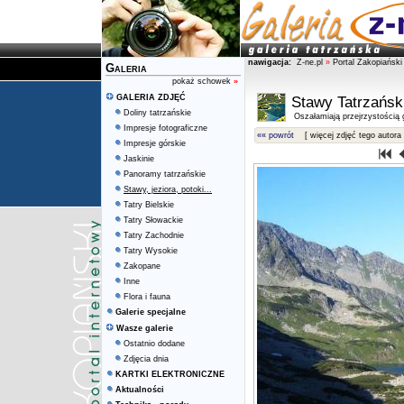
nawigacja:
Z-ne.pl
»
Portal Zakopiański
Galeria
pokaż schowek
»
GALERIA ZDJĘĆ
Stawy Tatrzańsk
Doliny tatrzańskie
Oszałamiają przejrzystością g
Impresje fotograficzne
«« powrót
[ więcej zdjęć tego autora 
Impresje górskie
Jaskinie
Panoramy tatrzańskie
Stawy, jeziora, potoki...
Tatry Bielskie
Tatry Słowackie
Tatry Zachodnie
Tatry Wysokie
Zakopane
Inne
Flora i fauna
Galerie specjalne
Wasze galerie
Ostatnio dodane
Zdjęcia dnia
KARTKI ELEKTRONICZNE
Aktualności