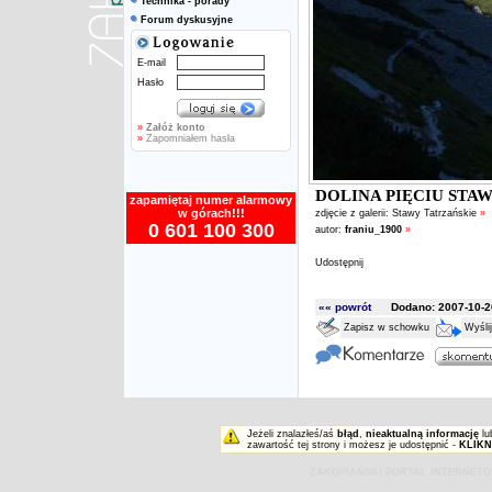
Technika - porady
Forum dyskusyjne
E-mail
Hasło
»
Załóż konto
»
Zapomniałem hasła
DOLINA PIĘCIU STA
zapamiętaj numer alarmowy
w górach!!!
zdjęcie z galerii:
Stawy Tatrzańskie
»
0 601 100 300
autor:
franiu_1900
»
Udostępnij
«« powrót
Dodano: 2007-10-26
Zapisz w schowku
Wyśli
Jeżeli znalazłeś/aś
błąd
,
nieaktualną informację
lu
zawartość tej strony i możesz je udostępnić -
KLIKN
ZAKOPIAŃSKI PORTAL INTERNET