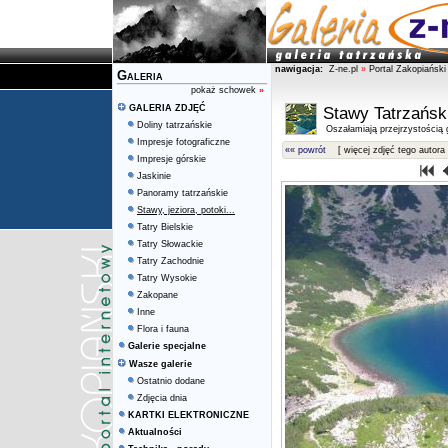
nawigacja:
Z-ne.pl
»
Portal Zakopiański
Galeria
pokaż schowek
»
GALERIA ZDJĘĆ
Stawy Tatrzańsk
Doliny tatrzańskie
Oszałamiają przejrzystością g
Impresje fotograficzne
«« powrót
[ więcej zdjęć tego autora 
Impresje górskie
Jaskinie
Panoramy tatrzańskie
Stawy, jeziora, potoki...
Tatry Bielskie
Tatry Słowackie
Tatry Zachodnie
Tatry Wysokie
Zakopane
Inne
Flora i fauna
Galerie specjalne
Wasze galerie
Ostatnio dodane
Zdjęcia dnia
KARTKI ELEKTRONICZNE
Aktualności