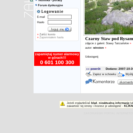
Technika - porady
Forum dyskusyjne
E-mail
Hasło
»
Załóż konto
»
Zapomniałem hasła
Czarny Staw pod Rysam
zdjęcie z galerii:
Stawy Tatrzańskie
»
autor:
winston
»
zapamiętaj numer alarmowy
Udostępnij
w górach!!!
0 601 100 300
«« powrót
Dodano: 2007-10-30
Zapisz w schowku
Wyśli
Jeżeli znalazłeś/aś
błąd
,
nieaktualną informację
lu
zawartość tej strony i możesz je udostępnić -
KLIKN
ZAKOPIAŃSKI PORTAL INTERNET