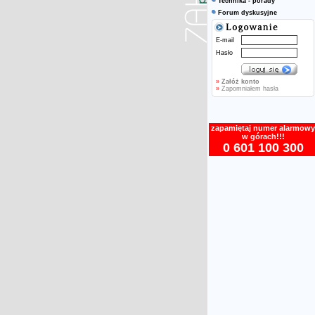
Technika - porady
Forum dyskusyjne
E-mail
Hasło
»
Załóż konto
»
Zapomniałem hasła
zapamiętaj numer alarmowy
w górach!!!
0 601 100 300