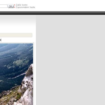
»
Załóż konto
»
Zapomniałem hasła