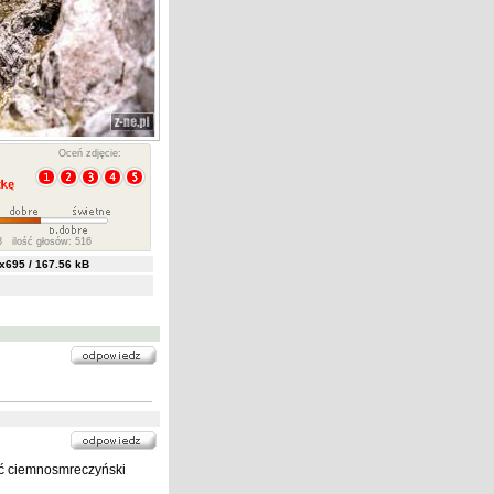
Oceń zdjęcie:
 ilość głosów: 516
695 / 167.56 kB
być ciemnosmreczyński