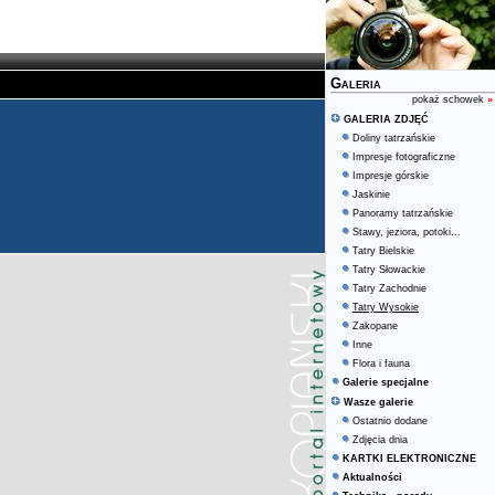
Galeria
pokaż schowek
»
GALERIA ZDJĘĆ
Doliny tatrzańskie
Impresje fotograficzne
Impresje górskie
Jaskinie
Panoramy tatrzańskie
Stawy, jeziora, potoki...
Tatry Bielskie
Tatry Słowackie
Tatry Zachodnie
Tatry Wysokie
Zakopane
Inne
Flora i fauna
Galerie specjalne
Wasze galerie
Ostatnio dodane
Zdjęcia dnia
KARTKI ELEKTRONICZNE
Aktualności