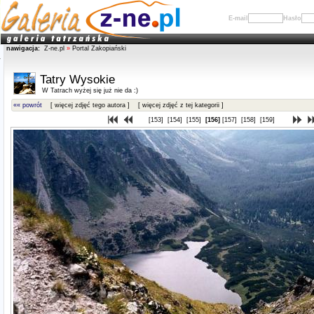
E-mail
Hasło
nawigacja:
Z-ne.pl
»
Portal Zakopiański
Tatry Wysokie
W Tatrach wyżej się już nie da :)
«« powrót
[ więcej zdjęć tego autora ]
[ więcej zdjęć z tej kategorii ]
[153]
[154]
[155]
[156]
[157]
[158]
[159]