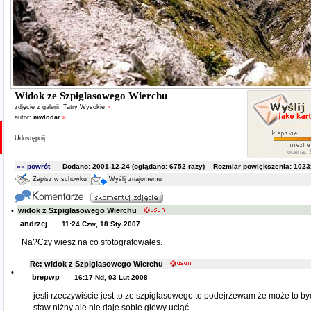
Widok ze Szpiglasowego Wierchu
zdjęcie z galerii:
Tatry Wysokie
»
autor:
mwlodar
»
Udostępnij
ocena: 3
«« powrót
Dodano: 2001-12-24 (oglądano:
6752
razy) Rozmiar powiększenia: 1023x
Zapisz w schowku
Wyślij znajomemu
•
widok z Szpiglasowego Wierchu
andrzej
11:24 Czw, 18 Sty 2007
Na?Czy wiesz na co sfotografowałes.
Re: widok z Szpiglasowego Wierchu
•
brepwp
16:17 Nd, 03 Lut 2008
jesli rzeczywiście jest to ze szpiglasowego to podejrzewam że może to 
staw niżny ale nie daje sobie głowy uciąć