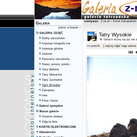
nawigacja:
Z-ne.pl
»
Portal Zakopiański
Galeria
pokaż schowek
»
GALERIA ZDJĘĆ
Tatry Wysokie
Doliny tatrzańskie
W Tatrach wyżej się już nie d
Impresje fotograficzne
«« powrót
[ więcej zdjęć tego autora 
Impresje górskie
Jaskinie
Panoramy tatrzańskie
Stawy, jeziora, potoki...
Tatry Bielskie
Tatry Słowackie
Tatry Zachodnie
Tatry Wysokie
Zakopane
Inne
Flora i fauna
Galerie specjalne
Wasze galerie
Ostatnio dodane
Zdjęcia dnia
KARTKI ELEKTRONICZNE
Aktualności