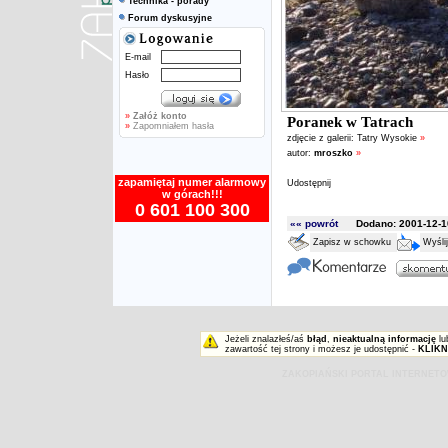
Technika - porady
Forum dyskusyjne
E-mail
Hasło
»
Załóż konto
Poranek w Tatrach
»
Zapomniałem hasła
zdjęcie z galerii:
Tatry Wysokie
»
autor:
mroszko
»
zapamiętaj numer alarmowy
Udostępnij
w górach!!!
0 601 100 300
«« powrót
Dodano: 2001-12-10
Zapisz w schowku
Wyśli
Jeżeli znalazłeś/aś
błąd
,
nieaktualną informację
lu
zawartość tej strony i możesz je udostępnić -
KLIKN
ZAKOPIAŃSKI PORTAL INTERNET