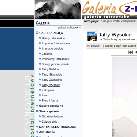
nawigacja:
Z-ne.pl
»
Portal Zakopiański
Galeria
pokaż schowek
»
GALERIA ZDJĘĆ
Tatry Wysokie
Doliny tatrzańskie
W Tatrach wyżej się już nie d
Impresje fotograficzne
«« powrót
[ więcej zdjęć tego autora 
Impresje górskie
Jaskinie
Panoramy tatrzańskie
Stawy, jeziora, potoki...
Tatry Bielskie
Tatry Słowackie
Tatry Zachodnie
Tatry Wysokie
Zakopane
Inne
Flora i fauna
Galerie specjalne
Wasze galerie
Ostatnio dodane
Zdjęcia dnia
KARTKI ELEKTRONICZNE
Aktualności