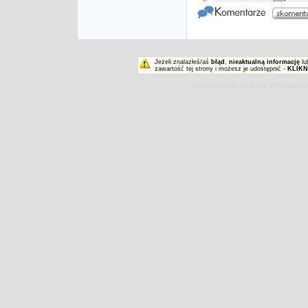
Jeżeli znalazłeś/aś
błąd
,
nieaktualną informację
lu
zawartość tej strony i możesz je udostępnić -
KLIKN
ZAKOPIAŃSKI PORTAL INTERNET