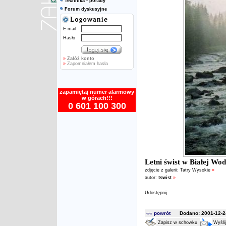
Technika - porady
Forum dyskusyjne
E-mail
Hasło
»
Załóż konto
»
Zapomniałem hasła
zapamiętaj numer alarmowy
w górach!!!
0 601 100 300
Letni świst w Białej Wod
zdjęcie z galerii:
Tatry Wysokie
»
autor:
tswist
»
Udostępnij
«« powrót
Dodano: 2001-12-24
Zapisz w schowku
Wyśli