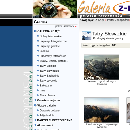
nawigacja:
Z-ne.pl
»
Portal Zakopiański
Galeria
pokaż schowek
»
GALERIA ZDJĘĆ
Tatry Słowackie
Doliny tatrzańskie
Po drugiej stronie granicy
Impresje fotograficzne
ilość zdjęć w tej galerii:
663
Impresje górskie
Jaskinie
Panoramy tatrzańskie
Stawy, jeziora, potoki...
Tatry Bielskie
Tatry Słowackie
Tatry Zachodnie
Tatry Wysokie
Baranie Rogi i Lodowy z
Hawrania
Zakopane
Inne
G
Flora i fauna
Galerie specjalne
Wasze galerie
Ostatnio dodane
Zdjęcia dnia
KARTKI ELEKTRONICZNE
Grań Hrubego z Koprowego
G
Aktualności
Wierchu