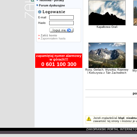
Technika - porady
Forum dyskusyjne
E-mail
Hasło
Kapałkowa Grań
»
Załóż konto
»
Zapomniałem hasła
zapamiętaj numer alarmowy
w górach!!!
0 601 100 300
Rysy, Gerlach, Wysoka, Koprowy
Wys
i Kończysta z Tatr Zachodnich
po
Jeżeli znalazłeś/aś
błąd
,
nieaktu
zawartość tej strony i możesz je 
ZAKOPIAŃSKI PORTAL INTERNET