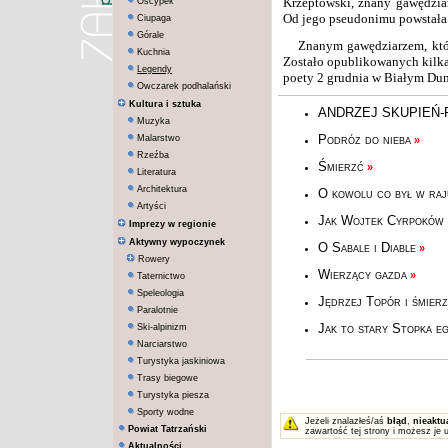
Krzeptowski, znany gawędziar
Oscypek
Od jego pseudonimu powstała n
Ciupaga
Górale
Znanym gawędziarzem, któr
Kuchnia
Zostało opublikowanych kilka 
Legendy
poety 2 grudnia w Białym Duna
Owczarek podhalański
Kultura i sztuka
ANDRZEJ SKUPIEŃ-
Muzyka
Podróz do nieba
Malarstwo
»
Rzeźba
Śmierzć
»
Literatura
Architektura
O kowolu co był w raju
Artyści
Jak Wojtek Cyrpoków 
Imprezy w regionie
Aktywny wypoczynek
O Sabale i Diable
»
Rowery
Wierzący gazda
»
Taternictwo
Speleologia
Jędrzej Topór i śmier
Paralotnie
Jak to stary Stopka eg
Ski-alpinizm
Narciarstwo
Turystyka jaskiniowa
Trasy biegowe
Turystyka piesza
Sporty wodne
Jeżeli znalazłeś/aś
błąd
,
nieaktu
Powiat Tatrzański
zawartość tej strony i możesz je 
Aktualności