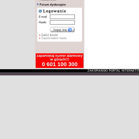
Forum dyskusyjne
E-mail
Hasło
»
Załóż konto
»
Zapomniałem hasła
zapamiętaj numer alarmowy
w górach!!!
0 601 100 300
ZAKOPIAŃSKI PORTAL INTERNET