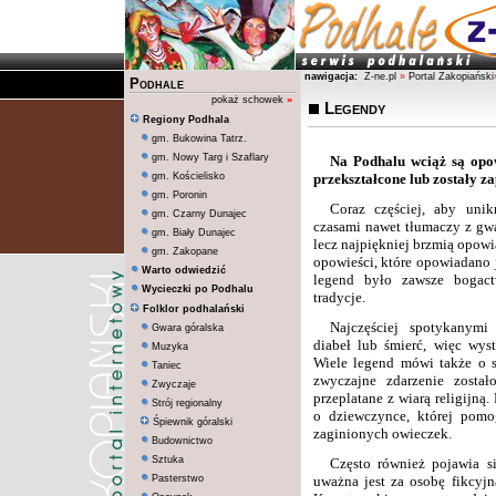
nawigacja:
Z-ne.pl
»
Portal Zakopiański
Podhale
pokaż schowek
»
Legendy
Regiony Podhala
gm. Bukowina Tatrz.
gm. Nowy Targ i Szaflary
Na Podhalu wciąż są opow
gm. Kościelisko
przekształcone lub zostały z
gm. Poronin
Coraz częściej, aby unikn
gm. Czarny Dunajec
czasami nawet tłumaczy z gwar
gm. Biały Dunajec
lecz najpiękniej brzmią opowi
gm. Zakopane
opowieści, które opowiadano 
Warto odwiedzić
legend było zawsze bogactw
Wycieczki po Podhalu
tradycje.
Folklor podhalański
Najczęściej spotykanymi
Gwara góralska
diabeł lub śmierć, więc wyst
Muzyka
Wiele legend mówi także o s
Taniec
zwyczajne zdarzenie został
Zwyczaje
przeplatane z wiarą religijną
Strój regionalny
o dziewczynce, której pom
Śpiewnik góralski
zaginionych owieczek.
Budownictwo
Sztuka
Często również pojawia si
Pasterstwo
uważna jest za osobę fikcyjn