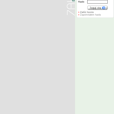
Hasło
»
Załóż konto
»
Zapomniałem hasła