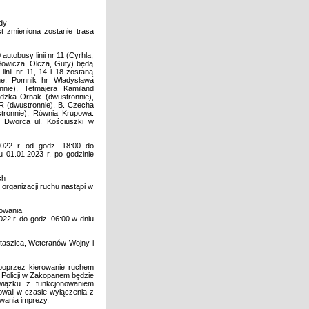
dy
t zmieniona zostanie trasa
autobusy linii nr 11 (Cyrhla,
arłowicza, Olcza, Guty) będą
nii nr 11, 14 i 18 zostaną
rne, Pomnik hr Władysława
nnie), Tetmajera Kamiland
dzka Ornak (dwustronnie),
PR (dwustronnie), B. Czecha
tronnie), Równia Krupowa.
 Dworca ul. Kościuszki w
022 r. od godz. 18:00 do
u 01.01.2023 r. po godzinie
ch
 organizacji ruchu nastąpi w
owania
022 r. do godz. 06:00 w dniu
taszica, Weteranów Wojny i
 poprzez kierowanie ruchem
Policji w Zakopanem będzie
wiązku z funkcjonowaniem
owali w czasie wyłączenia z
rwania imprezy.