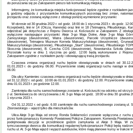
do poruszania się po Zakopanem pieszo lub komunikacją miejską.
Informujemy, że komunikacja miejska funkcjonować będzie zgodnie z rozkładem jaz
tj. godziny odjazdu z przystanków komunikacyjnych pozostają bez zmian, natomias
przejazdu oraz zostaną wyłączone z obsługi poniżej wymienione przystanki:
W okresie od 30 grudnia 2022 r. od godz. 18:00 do 1 stycznia 2023 r. do godz. 12:00 
Krzeptówki), linii nr 14 (Olcza, Harenda) oraz linii nr 18 (Tetmajera, Piłsudskiego, K
odjeżdżać jak dotychczas z Rejonu Dworca ul. Kościuszki w Zakopanem. Z obsługi li
wyłączone następujące przystanki: Aleje 3-go Maja Dolne, Aleje 3-go Maja Gó
Zamoyskiego (dwustronnie), Watra (dwustronnie), Parcele Urzędnicze (dwustro
(dwustronnie), Tetmajera Muzeum Kornela Makuszyńskiego (dwustronnie), Grunwal
Makuszyńskiego (dwustronnie), Piłsudskiego „Start” (dwustronnie), Piłsudskiego TO
Skocznia (dwustronnie), B. Czecha COS (dwustronnie), Nowotarska Szkoła (dwus
Pozostałe kursy w dniu 1 stycznia po godz. 12:00 będą wykonywane z Rejonu
Zakopanem zgodnie z rozkładem jazdy i obowiązującą trasą przejazdu.
Czasowa zmiana organizacji ruchu będzie obowiązywała w dniach od 30.12.2
01.01.2023 r. do godziny 06.00. Przywrócenie stałej organizacji ruchu nastąpi w dni
06.00.
Dla ulicy Kamieniec czasowa zmiana organizacji ruchu będzie obowiązywała w dnia
od 31.12.2022 r. od godz. 10:00 do 01.01.2023 r. do godziny 12.00. Przywrócenie stałej
dniu 01.01.2023 r. po godzinie 12.00.
Zamknięta dla ruchu samochodowego zostanie ul. Kościuszki na odcinku od skrzyż
z ul. Sienkiewicza do skrzyżowania z Al. 3-go Maja od godz. 18:00 w dniu 30 grudnia 2
1 stycznia 2023 r.
Od 31.12.2022 r. od godz. 6.00 zamknięte dla ruchu samochodowego zostaną ul. S
Zborowskiego – wjazd tylko dla mieszkańców.
Ulica Aleje 3-go Maja od strony Ronda Solidarności zostanie wyłączona z ruchu
przez funkcjonariuszy Komendy Powiatowej Policji w Zakopanem. Komenda Powiatowa 
podejmowała decyzje w przedmiocie godzin zamykania ul. Aleje 3 Maja. W z
tymczasowego dworca dla komunikacji regularnej funkcjonariusze Policji będą nadzor
ruchu ul. Al. 3-go Maja wjazd i wyjazd autobusów, które mają planowe kursy w trakcie t