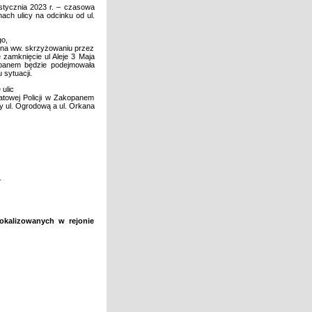
 stycznia 2023 r. – czasowa
ach ulicy na odcinku od ul.
go,
m na ww. skrzyżowaniu przez
zamknięcie ul Aleje 3 Maja
opanem będzie podejmowała
 sytuacji.
ulic
towej Policji w Zakopanem
y ul. Ogrodową a ul. Orkana
-
okalizowanych w rejonie