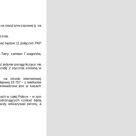
a stacji tymczasowej tj. na
cznia.
wać będzie 11 połączeń PKP
u Tatry: zamiast 7 wagonów,
edynie pociągi liczące nie
środę 2 stycznia zostaną w
na stronie internetowej
lejowej 19 757 – z telefonów
prowadzona jest w kasach
cach w całej Polsce – w tym
odróżujących czekać będą
jazdy, wskazywać perony, a