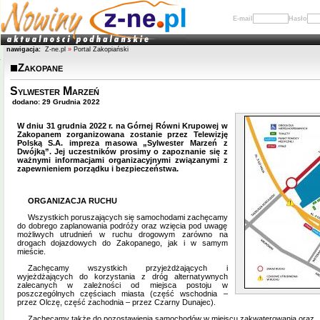
E-mail
Hasło
nawigacja:
Z-ne.pl
»
Portal Zakopiański
Zakopane
Sylwester Marzeń
dodano: 29 Grudnia 2022
W dniu 31 grudnia 2022 r. na Górnej Równi Krupowej w
Zakopanem zorganizowana zostanie przez Telewizję
Polską S.A. impreza masowa „Sylwester Marzeń z
Dwójką”. Jej uczestników prosimy o zapoznanie się z
ważnymi informacjami organizacyjnymi związanymi z
zapewnieniem porządku i bezpieczeństwa.
ORGANIZACJA RUCHU
Wszystkich poruszających się samochodami zachęcamy
do dobrego zaplanowania podróży oraz wzięcia pod uwagę
możliwych utrudnień w ruchu drogowym zarówno na
drogach dojazdowych do Zakopanego, jak i w samym
mieście.
Zachęcamy wszystkich przyjeżdżających i
wyjeżdżających do korzystania z dróg alternatywnych
zalecanych w zależności od miejsca postoju w
poszczególnych częściach miasta (część wschodnia –
przez Olczę, część zachodnia – przez Czarny Dunajec).
Zachęcamy także do pozostawienia samochodów w miejscu zakwaterowania oraz