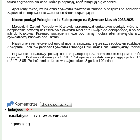
także zagrożenie dla osób, które je odpalają, bądź znajdują się w pobliżu.
Apelujemy także, by na czas Sylwestra zawczasu zadbać o bezpieczne schronien
zapewnić im odpowiednie warunki lub środki uspakajające.
Nocne pociągi Polregio do i z Zakopanego na Sylwester Marzeń 2022/2023
Małopolski Zakład Polregio w Krakowie przygotował dodatkowe pociągi, które w
bezpiecznie dowiozą uczestników Sylwestra Marzeń z Dwójką do Zakopanego, a po z
ich do Krakowa. Przejazd pociągiem może być tanią i dobrą alternatywą dla p
sylwestrowej zabawie pod Tatrami.
Na stronie internetowej polregio.pl można zapoznać się ze szczegółowym rozkład
Zakopane – Kraków podczas Sylwestra i Nowego Roku oraz z rozkładem jazdy Podhalań
Pojawi się dodatkowy pociąg do Zakopanego (poza normalnie kursującymi, kt
odjazdem z Krakowa Głównego o 15:38. Z Zakopanego dodatkowe pociągi pojadą o 1:2
o 2:17 i 3:05. Podróż nimi do Krakowa zajmie około 3 godzin i 20 minut.
•
koknjsss
nataliafrycz
17:11 Wt, 26 Wrz 2023
jhgfdegtggg