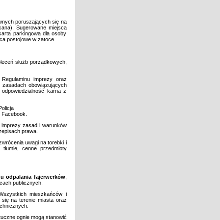
awnych poruszających się na
oscana). Sugerowane miejsca
arta parkingowa dla osoby
sca postojowe w zatoce.
oleceń służb porządkowych,
 Regulaminu imprezy oraz
o zasadach obowiązujących
 odpowiedzialność karna z
olicja
o Facebook.
ń imprezy zasad i warunków
zepisach prawa.
wrócenia uwagi na torebki i
 tłumie, cenne przedmioty
u odpalania fajerwerków
,
scach publicznych.
 Wszystkich mieszkańców i
się na terenie miasta oraz
echnicznych.
ztuczne ognie mogą stanowić