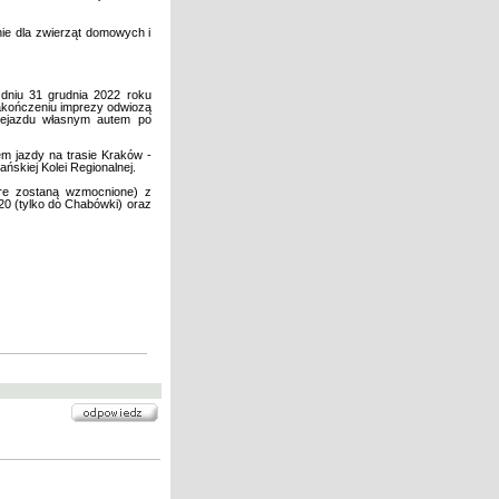
ie dla zwierząt domowych i
 dniu 31 grudnia 2022 roku
akończeniu imprezy odwiozą
rzejazdu własnym autem po
em jazdy na trasie Kraków -
skiej Kolei Regionalnej.
óre zostaną wzmocnione) z
0 (tylko do Chabówki) oraz