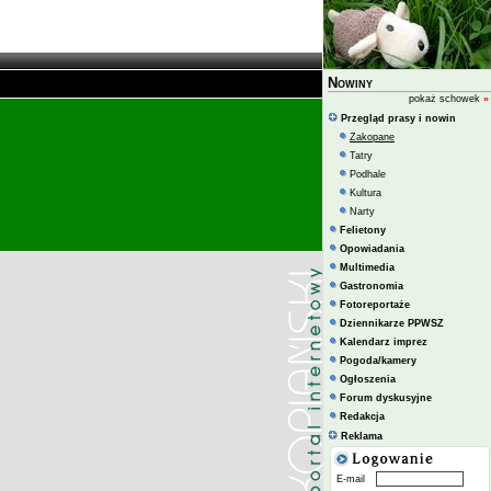
Nowiny
pokaż schowek
»
Przegląd prasy i nowin
Zakopane
Tatry
Podhale
Kultura
Narty
Felietony
Opowiadania
Multimedia
Gastronomia
Fotoreportaże
Dziennikarze PPWSZ
Kalendarz imprez
Pogoda/kamery
Ogłoszenia
Forum dyskusyjne
Redakcja
Reklama
E-mail