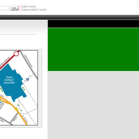
»
Załóż konto
»
Zapomniałem hasła