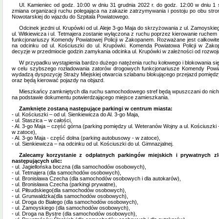
Ul. Kamieniec od godz. 10:00 w dniu 31 grudnia 2022 r. do godz. 12:00 w dniu 1
zmiana organizacji ruchu polegająca na zakazie zatrzymywania i postoju po obu stron
Nowotarskiej do wjazdu do Szpitala Powiatowego.
Odcinek jezdni ul. Krupówki od ul. Aleje 3-go Maja do skrzyżowania z ul. Zamoyskie
ul. Witkiewicza i ul. Tetmajera zostanie wyłączona z ruchu poprzez kierowanie ruche
funkcjonariuszy Komendy Powiatowej Policji w Zakopanem. Rozważane jest całkowite 
na odcinku od ul. Kościuszki do ul. Krupówki. Komenda Powiatowa Policji w Zak
decyzje w przedmiocie godzin zamykania odcinka ul. Krupówki w zależności od rozwoju
W przypadku wystąpienia bardzo dużego natężenia ruchu kołowego i blokowania się 
w celu szybszego rozładowania zatorów drogowych funkcjonariusze Komendy Powia
wydadzą dyspozycję Straży Miejskiej otwarcia szlabanu blokującego przejazd pomiędz
oraz będą kierować pojazdy na objazd.
Mieszkańcy zamkniętych dla ruchu samochodowego stref będą wpuszczani do nich
na podstawie dokumentu potwierdzającego miejsce zamieszkania.
Zamknięte zostaną następujące parkingi w centrum miasta:
- ul. Kościuszki – od ul. Sienkiewicza do Al. 3-go Maja,
- ul. Staszica – w całości,
- Al. 3-go Maja – część górna (parking pomiędzy ul. Weteranów Wojny a ul. Kościuszki 
w zatoce),
- Al. 3-go Maja - część dolna (parking autobusowy - w zatoce),
- ul. Sienkiewicza – na odcinku od ul. Kościuszki do ul. Gimnazjalnej.
Zalecamy korzystanie z odpłatnych parkingów miejskich i prywatnych zl
następujących ulic:
- ul. Jagiellońska boczna (dla samochodów osobowych),
- ul. Tetmajera (dla samochodów osobowych),
- ul. Bronisława Czecha (dla samochodów osobowych i dla autokarów),
- ul. Bronisława Czecha (parkingi prywatne),
- ul. Piłsudskiego(dla samochodów osobowych),
- ul. Grunwaldzka(dla samochodów osobowych),
- ul. Droga do Białego (dla samochodów osobowych),
- ul. Zamoyskiego (dla samochodów osobowych),
- ul. Droga na Bystre (dla samochodów osobowych),