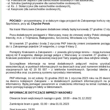
- ul. Powstańców Śląskich (dla samochodów osobowych i dla autokarów),
- ul. Szkolna (parkingi prywatne dla samochodów osobowych),
- ul. Ks. J. Stolarczyka (dla samochodów osobowych),
- ul. Kasprusie (dla samochodów osobowych),
POCIĄGI
– przypominamy, iż w dalszym ciągu przyjazd do Zakopanego kończy się n
Spyrkówce, przy
ul. Chyców Potok
Na trasie Warszawa-Zakopane dodatkowe składy będą kursowały 27 grudnia i 2 sty
Poza dodatkowymi pociągami z Warszawy, trasę do zimowej stolicy Polski obsługi
Intercity, m.in. z Trójmiasta, Białegostoku, Szczecina, Wrocławia czy Olsztyna.
W czwartek 27 grudnia i środę 2 stycznia PKP Intercity zmieni zestawienie pociąg
do i z Zakopanego pojedzie 14 wagonów, z czego 9 klasy 2.
Pomiędzy Krakowem a Zakopanem – z powodu górzystego terenu – mogą kursować j
więcej niż 8 wagonów, dlatego pociągi jadące z Warszawy w czwartek 27 grudnia i 
Krakowie podzielone i od krakowskiej stacji pod Tatry pojadą jako dwa odrębne składy.
Szczegółowe informacje na temat dodatkowych połączeń można uzyskać 
www.intercity.pl, w punktach informacyjnych na dworcach oraz pod numerem infolinii ko
stacjonarnych lub 42 20 55 007 – z telefonów komórkowych. Sprzedaż biletów 
przewoźnika oraz za pomocą systemu sprzedaży internetowej.
PKP informuje, że od soboty 31 grudnia 2022 do 1 stycznia 2023 roku na 20 dwor
na dworcu kolejowym Zakopane – w dodatkowych punktach informacyjnych na p
informatorzy. Będą pomagać pasażerom w znalezieniu informacji na temat rozkładu 
także pomogą kupującym bilety w biletomatach.
INFORMACJE DOTYCZĄCE IMPREZY MASOWEJ
Otwarcie bram wejściowych nastąpi o godz. 18:00 – dnia 31.12.2022
Zamknięcie bram o godz. 01:00 – dnia 01.01.2023
Start koncertu: 19:50