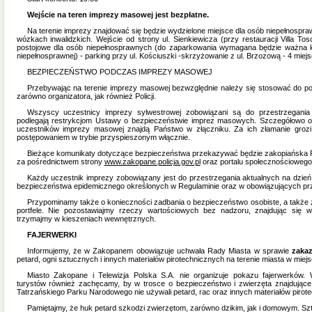
Wejście na teren imprezy masowej jest bezpłatne.
Na terenie imprezy znajdować się będzie wydzielone miejsce dla osób niepełnospr
wózkach inwalidzkich. Wejście od strony ul. Sienkiewicza (przy restauracji Villa T
postojowe dla osób niepełnosprawnych (do zaparkowania wymagana będzie ważna k
niepełnosprawnej) - parking przy ul. Kościuszki -skrzyżowanie z ul. Brzozową - 4 miej
BEZPIECZEŃSTWO PODCZAS IMPREZY MASOWEJ
Przebywając na terenie imprezy masowej bezwzględnie należy się stosować do p
zarówno organizatora, jak również Policji.
Wszyscy uczestnicy imprezy sylwestrowej zobowiązani są do przestrzegania
podlegają restrykcjom Ustawy o bezpieczeństwie imprez masowych. Szczegółowo 
uczestników imprezy masowej znajdą Państwo w złączniku. Za ich złamanie grozi
postępowaniem w trybie przyspieszonym włącznie.
Bieżące komunikaty dotyczące bezpieczeństwa przekazywać będzie zakopiańska P
za pośrednictwem strony
www.zakopane.policja.gov.pl
oraz portalu społecznościoweg
Każdy uczestnik imprezy zobowiązany jest do przestrzegania aktualnych na dzie
bezpieczeństwa epidemicznego określonych w Regulaminie oraz w obowiązujących pr
Przypominamy także o konieczności zadbania o bezpieczeństwo osobiste, a także z
portfele. Nie pozostawiajmy rzeczy wartościowych bez nadzoru, znajdując się w
trzymajmy w kieszeniach wewnętrznych.
FAJERWERKI
Informujemy, że w Zakopanem obowiązuje uchwała Rady Miasta w sprawie
zakaz
petard, ogni sztucznych i innych materiałów pirotechnicznych na terenie miasta w miej
Miasto Zakopane i Telewizja Polska S.A. nie organizuje pokazu fajerwerków.
turystów również zachęcamy, by w trosce o bezpieczeństwo i zwierzęta znajdujące 
Tatrzańskiego Parku Narodowego nie używali petard, rac oraz innych materiałów pirot
Pamiętajmy, że huk petard szkodzi zwierzętom, zarówno dzikim, jak i domowym. S