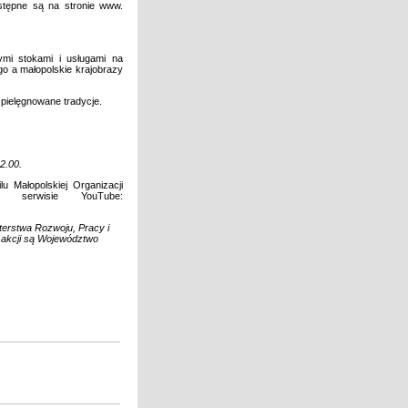
stępne są na stronie www.
ymi stokami i usługami na
go a małopolskie krajobrazy
 pielęgnowane tradycje.
2.00.
u Małopolskiej Organizacji
wisie YouTube:
erstwa Rozwoju, Pracy i
i akcji są Województwo