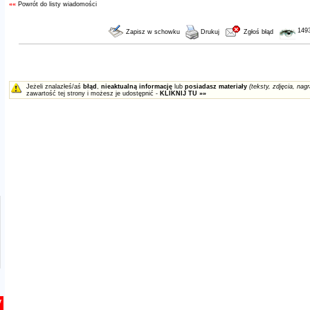
««
Powrót do listy wiadomości
149
Zapisz w schowku
Drukuj
Zgłoś błąd
Jeżeli znalazłeś/aś
błąd
,
nieaktualną informację
lub
posiadasz materiały
(teksty, zdjęcia, nagr
zawartość tej strony i możesz je udostępnić -
KLIKNIJ TU »»
y