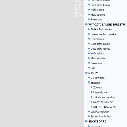
Gliczarów Dolny
Gliczarów Górny
Kościelisko
Murzasichle
Zakopane
WYPOŻYCZALNIE SPRZĘTU
Białka Tatrzańska
Bukowina Tatrzańska
Czerwienne
Gliczarów Dolny
Gliczarów Górny
Kościelisko
Murzasichle
Zakopane
Ząb
NARTY
Ciekawostki
Historia
Zawody
Legendy nart
Teksty archiwalne
Narty na świecie
SN PTT 1907 Z-ne
Wielka Krokiew
Sprzęt i technika
SNOWBOARD
Historia