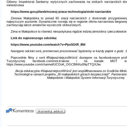
Główny Inspektorat Sanitarny wytycznych zachowania na stokach narciarskich do
ministerstwa
https://www.gov.pl/web/rozwoj-praca-technologia/stoki-narciarskie
Zimowa Małopolska to ponad 60 stacji narciarskich z doskonale przygotowan
najwyższym poziomie. Dynamicznie rozwija się w regionie oferta narciarstwa biegowe
zachwycają także amatorów wycieczek skitourowych.
Zima w Małopolsce to również niespotykana nigdzie indziej atmosfera i pieczołowicie
Link do najnowszego odcinka:
https://www.youtube.com/watch?v=Ppo5OtR_8NI
Następne odcinki serii, premierowo prezentować będziemy w każdy piątek o godz. 1
Poprzednie filmy z serii #NajważniejszeWrócić dostępne na facebookowym profil
Turystycznej:
facebook.com/mot.krakow
i na kanale MOT w ser
https://www.youtube.com/channel/UCOoK_OGCBIKKu0NpTTQXJiw
Akcja
edukacyjna #NajważniejszeWrócić jest współfinasowana ze środków Minist
Technologii w ramach projektu „W małopolskich górach bezpieczniej!”. Partneram
Małopolskie i Małopolski System Informacji Turystycznej.