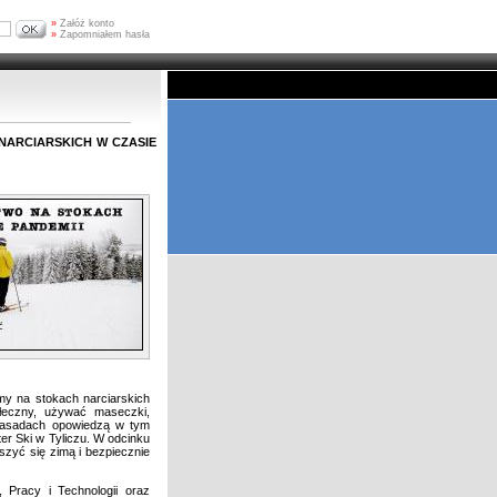
»
Załóż konto
»
Zapomniałem hasła
arciarskich w czasie
my na stokach narciarskich
łeczny, używać maseczki,
 zasadach opowiedzą w tym
er Ski w Tyliczu. W odcinku
szyć się zimą i bezpiecznie
 Pracy i Technologii oraz