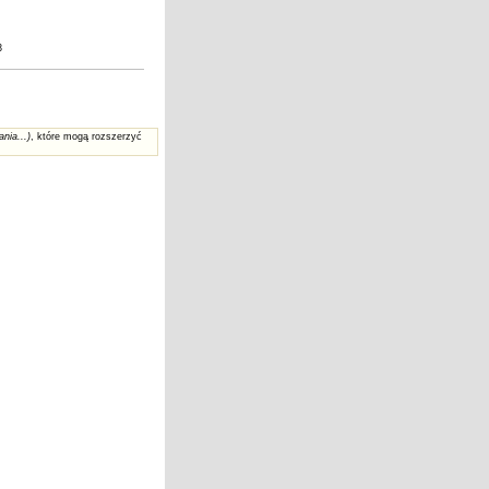
3
ania...)
, które mogą rozszerzyć