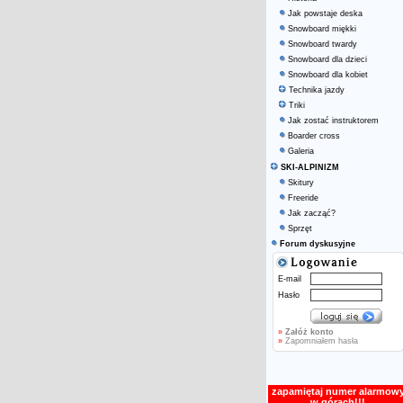
Jak powstaje deska
Snowboard miękki
Snowboard twardy
Snowboard dla dzieci
Snowboard dla kobiet
Technika jazdy
Triki
Jak zostać instruktorem
Boarder cross
Galeria
SKI-ALPINIZM
Skitury
Freeride
Jak zacząć?
Sprzęt
Forum dyskusyjne
E-mail
Hasło
»
Załóż konto
»
Zapomniałem hasła
zapamiętaj numer alarmow
w górach!!!