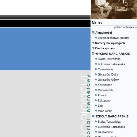
Narty
pokaż schowek
»
Aktualności
Bezpieczeństwo, porady
Kamery na wyciągach
Giełda sprzętu
WYCIĄGI NARCIARSKIE
Białka Tatrzańska
Bukowina Tatrzańska
Czerwienne
Gliczarów Dolny
Gliczarów Górny
Kościelisko
Murzasichle
Poronin
Zakopane
Ząb
Małe Ciche
SZKOŁY NARCIARSKIE
Białka Tatrzańska
Bukowina Tatrzańska
Czerwienne