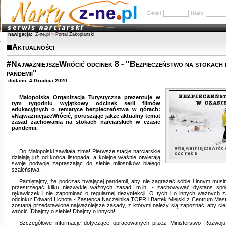
E-mail
Hasło
nawigacja:
Z-ne.pl
»
Portal Zakopiański
Aktualności
#NajważniejszeWrócić odcinek 8 - "Bezpieczeństwo na stokach n
pandemii"
dodano: 4 Grudnia 2020
Małopolska Organizacja Turystyczna prezentuje w
tym tygodniu wyjątkowy odcinek serii filmów
edukacyjnych o tematyce bezpieczeństwa w górach:
#NajważniejszeWrócić, poruszając jakże aktualny temat
zasad zachowania na stokach narciarskich w czasie
pandemii.
Do Małopolski zawitała zima! Pierwsze stacje narciarskie
działają już od końca listopada, a kolejne właśnie otwierają
swoje podwoje zapraszając do siebie miłośników białego
szaleństwa.
Pamiętajmy, że podczas trwającej pandemii, aby nie zagrażać sobie i innym musi
przestrzegać kilku niezwykle ważnych zasad, m.in. - zachowywać dystans spo
rękawiczek i nie zapominać o regularnej dezynfekcji. O tych i o innych ważnych
odcinku: Edward Lichota - Zastępca Naczelnika TOPR i Bartek Miejski z Centrum Mast
zostaną przedstawione najważniejsze zasady, z którymi należy sią zapoznać, aby cie
wrócić. Dbajmy o siebie! Dbajmy o innych!
Szczegółowe informacje dotyczące opracowanych przez Ministerstwo Rozwoju,