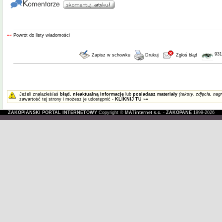
««
Powrót do listy wiadomości
931
Zapisz w schowku
Drukuj
Zgłoś błąd
Jeżeli znalazłeś/aś
błąd
,
nieaktualną informację
lub
posiadasz materiały
(teksty, zdjęcia, nagr
zawartość tej strony i możesz je udostępnić -
KLIKNIJ TU »»
ZAKOPIAŃSKI PORTAL INTERNETOWY
Copyright ©
MATinternet s.c.
-
ZAKOPANE
1999-2026