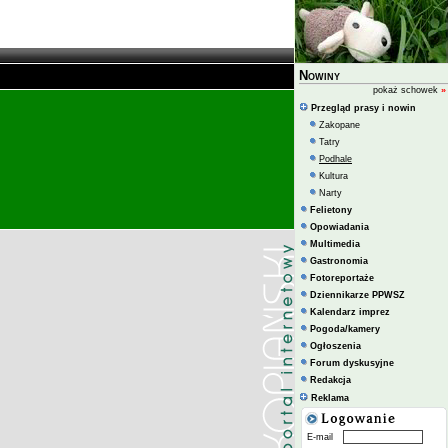
Nowiny
pokaż schowek
»
Przegląd prasy i nowin
Zakopane
Tatry
Podhale
Kultura
Narty
Felietony
Opowiadania
Multimedia
Gastronomia
Fotoreportaże
Dziennikarze PPWSZ
Kalendarz imprez
Pogoda/kamery
Ogłoszenia
Forum dyskusyjne
Redakcja
Reklama
E-mail