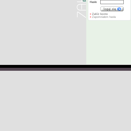
Hasło
»
Załóż konto
»
Zapomniałem hasła