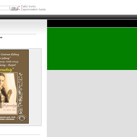
»
Załóż konto
»
Zapomniałem hasła
y”