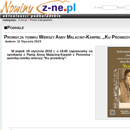
E-mail
Hasło
nawigacja:
Z-ne.pl
»
Portal Zakopiański
Podhale
Promocja tomiku Wierszy Anny Malaciny-Karpiel „Ku Prowdzi
dodano: 11 Stycznia 2019
W piątek 18 stycznia 2019 r. o 19.00 zapraszamy na
spotkanie z Panią Anną Malaciną-Karpiel z Poronina -
autorką tomiku wierszy "Ku prowdziy".