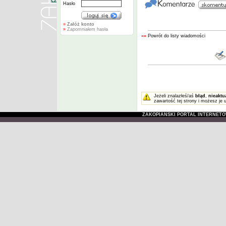
Hasło
»
Załóż konto
»
Zapomniałem hasła
««
Powrót do listy wiadomości
Jeżeli znalazłeś/aś
błąd
,
nieaktu
zawartość tej strony i możesz je 
ZAKOPIAŃSKI PORTAL INTERNET