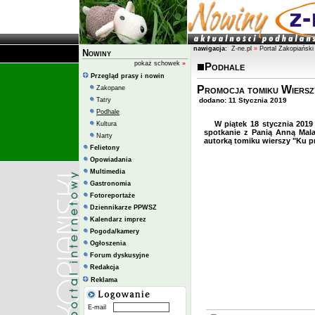
nawigacja:
Z-ne.pl
»
Portal Zakopiański
Nowiny
pokaż schowek
»
Podhale
Przegląd prasy i nowin
Promocja tomiku Wiersz
Zakopane
Tatry
dodano: 11 Stycznia 2019
Podhale
W piątek 18 stycznia 2019
Kultura
spotkanie z Panią Anną Mala
Narty
autorką tomiku wierszy "Ku p
Felietony
Opowiadania
Multimedia
Gastronomia
Fotoreportaże
Dziennikarze PPWSZ
Kalendarz imprez
Pogoda/kamery
Ogłoszenia
Forum dyskusyjne
Redakcja
Reklama
E-mail