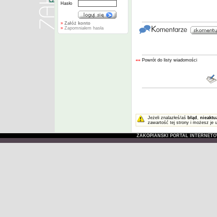
Hasło
»
Załóż konto
»
Zapomniałem hasła
««
Powrót do listy wiadomości
Jeżeli znalazłeś/aś
błąd
,
nieaktu
zawartość tej strony i możesz je 
ZAKOPIAŃSKI PORTAL INTERNET