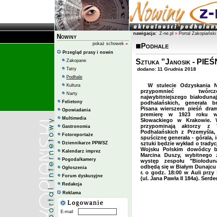
nawigacja:
Z-ne.pl
»
Portal Zakopiański
Nowiny
pokaż schowek
»
Podhale
Przegląd prasy i nowin
Sztuka "Janosik - 
Zakopane
Tatry
dodano: 11 Grudnia 2018
Podhale
W stulecie Odzyskania N
Kultura
przypomnieć twórc
Narty
najwybitniejszego białoduna
Felietony
podhalańskich, generała b
Pisana wierszem pieśń dram
Opowiadania
premierę w 1923 roku w 
Multimedia
Słowackiego w Krakowie. W
przypominają aktorzy z 
Gastronomia
Podhalańskich z Przemyśla,
Fotoreportaże
spuściznę generała - górala, 
Dziennikarze PPWSZ
sztuki będzie wykład o trad
Wojsku Polskim dowódcy ba
Kalendarz imprez
Marcina Duszy, wybitnego 
Pogoda/kamery
występ zespołu "Biołoduna
odbędą się w Białym Dunajcu
Ogłoszenia
r. o godz. 18:00 w Auli prz
Forum dyskusyjne
(ul. Jana Pawła II 184a). Serd
Redakcja
Reklama
E-mail