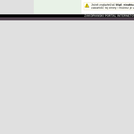
Jeżeli znalazłeś/aś
błąd
,
nieaktu
zawartość tej strony i możesz je 
ZAKOPIAŃSKI PORTAL INTERNET