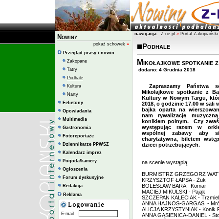
nawigacja:
Z-ne.pl
»
Portal Zakopiański
Nowiny
pokaż schowek
»
Podhale
Przegląd prasy i nowin
Mikołajkowe spotkanie 
Zakopane
Tatry
dodano: 4 Grudnia 2018
Podhale
Zapraszamy Państwa se
Kultura
Mikołajkowe spotkanie z B
Narty
Kultury w Nowym Targu, któr
Felietony
2018, o godzinie 17.00 w sali
bajka oparta na wierszowan
Opowiadania
nam rywalizację muzyczn
Multimedia
konikiem polnym. Czy zwaśn
występując razem w orki
Gastronomia
wspólnej zabawy aby si
Fotoreportaże
charytatywna, biletem wstę
Dziennikarze PPWSZ
dzieci potrzebujących.
Kalendarz imprez
Pogoda/kamery
na scenie wystąpią:
Ogłoszenia
BURMISTRZ GRZEGORZ WATYCH
Forum dyskusyjne
KRZYSZTOF ŁAPSA - Żuk
BOLESŁAW BARA - Komar
Redakcja
MACIEJ MIKULSKI - Pająk
Reklama
SZCZEPAN KALECIAK - Trzmiel
ANNA HAJNOS-GARGAS - Mrów
ALICJA KRZYSTYNIAK - Konik P
E-mail
ANNA GĄSIENICA-DANIEL - St