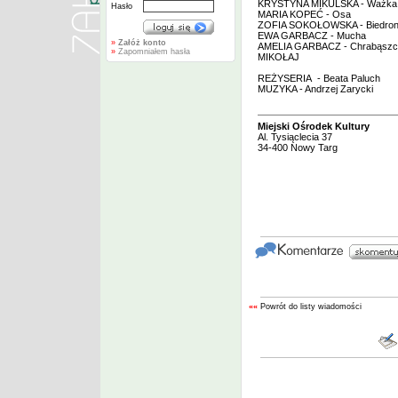
KRYSTYNA MIKULSKA - Ważka, 
Hasło
MARIA KOPEĆ - Osa
ZOFIA SOKOŁOWSKA - Biedro
EWA GARBACZ - Mucha
»
Załóż konto
AMELIA GARBACZ - Chrabąszc
»
Zapomniałem hasła
MIKOŁAJ
REŻYSERIA - Beata Paluch
MUZYKA - Andrzej Zarycki
Miejski Ośrodek Kultury
Al. Tysiąclecia 37
34-400 Nowy Targ
««
Powrót do listy wiadomości