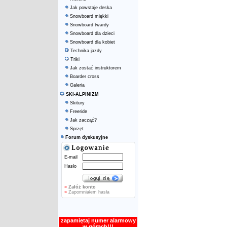
Jak powstaje deska
Snowboard miękki
Snowboard twardy
Snowboard dla dzieci
Snowboard dla kobiet
Technika jazdy
Triki
Jak zostać instruktorem
Boarder cross
Galeria
SKI-ALPINIZM
Skitury
Freeride
Jak zacząć?
Sprzęt
Forum dyskusyjne
E-mail
Hasło
»
Załóż konto
»
Zapomniałem hasła
zapamiętaj numer alarmowy
w górach!!!