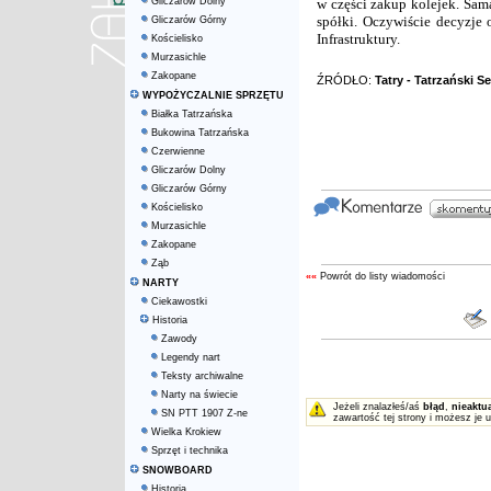
Gliczarów Dolny
w części zakup kolejek. Sa
spółki. Oczywiście decyzje
Gliczarów Górny
Infrastruktury.
Kościelisko
Murzasichle
Zakopane
ŹRÓDŁO:
Tatry - Tatrzański S
WYPOŻYCZALNIE SPRZĘTU
Białka Tatrzańska
Bukowina Tatrzańska
Czerwienne
Gliczarów Dolny
Gliczarów Górny
Kościelisko
Murzasichle
Zakopane
Ząb
««
Powrót do listy wiadomości
NARTY
Ciekawostki
Historia
Zawody
Legendy nart
Teksty archiwalne
Narty na świecie
Jeżeli znalazłeś/aś
błąd
,
nieaktu
SN PTT 1907 Z-ne
zawartość tej strony i możesz je 
Wielka Krokiew
Sprzęt i technika
SNOWBOARD
Historia