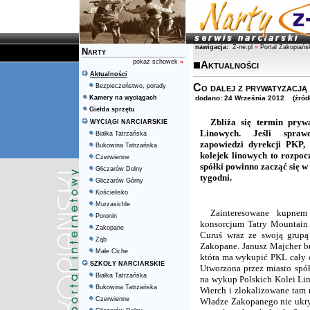
nawigacja:
Z-ne.pl
»
Portal Zakopiańs
Narty
pokaż schowek
»
Aktualności
Aktualności
Co dalej z prywatyzacj
Bezpieczeństwo, porady
Kamery na wyciągach
dodano: 24 Września 2012 (źródło:
Giełda sprzętu
Zbliża się termin prywa
WYCIĄGI NARCIARSKIE
Linowych. Jeśli sprawd
Białka Tatrzańska
zapowiedzi dyrekcji PKP, 
Bukowina Tatrzańska
kolejek linowych to rozpoc
Czerwienne
spółki powinno zacząć się w 
Gliczarów Dolny
tygodni.
Gliczarów Górny
Kościelisko
Murzasichle
Zainteresowane kupnem
Poronin
konsorcjum Tatry Mountain
Zakopane
Curuś wraz ze swoją grupą
Ząb
Zakopane. Janusz Majcher bur
Małe Ciche
która ma wykupić PKL cały cz
SZKOŁY NARCIARSKIE
Utworzona przez miasto spół
Białka Tatrzańska
na wykup Polskich Kolei Li
Bukowina Tatrzańska
Wierch i zlokalizowane tam
Czerwienne
Władze Zakopanego nie ukryw