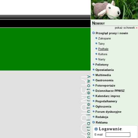
Nowiny
pokaż schowek
»
Przegląd prasy i nowin
Zakopane
Tatry
Podhale
Kultura
Narty
Felietony
Opowiadania
Multimedia
Gastronomia
Fotoreportaże
Dziennikarze PPWSZ
Kalendarz imprez
Pogoda/kamery
Ogłoszenia
Forum dyskusyjne
Redakcja
Reklama
E-mail