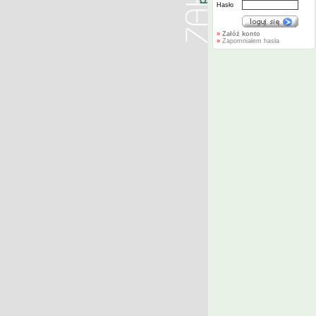
Hasło
»
Załóż konto
»
Zapomniałem hasła