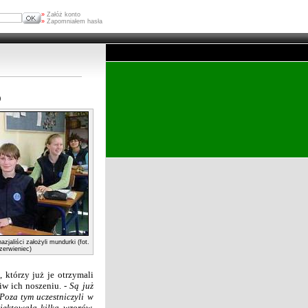
»
Załóż konto
»
Zapomniałem hasła
)
jaliści założyli mundurki (fot.
erwieniec)
 którzy już je otrzymali
ciw ich noszeniu. -
Są już
Poza
tym uczestniczyli w
jektowała kilka wzorów,