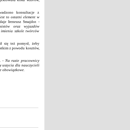
wadzono konsultacje z
Jest to ostatni element w
aje Ireneusz Smajdor. -
asistów oraz wyjazdów
 imienia szkole twórców
ił się też pomysł, żeby
ystkim z powodu kosztów,
. -
Na
razie pracownicy
 uszycia dla nauczycieli
ie obowiązkowe.