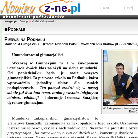
E-mail
Hasło
nawigacja:
Z-ne.pl
»
Portal Zakopiański
Podhale
Pierwsi na Podhalu
dodano: 3 Lutego 2007 (źródło: Dziennik Polski - www.dziennik.krakow.pl - 2007/02/03
Umundurowani gimnazjaliści.
Wczoraj w Gimnazjum nr 1 w Zakopanem
uczniowie dwóch klas założyli na siebie mundurki.
Od poniedziałku będą je nosić wszyscy
gimnazjaliści. To pierwsza szkoła na Podhalu, która
wprowadziła jednolity ubiór dla swoich
podopiecznych. -
Ten pomysł zrodził się w naszej
szkole już dwa lata temu, zanim powstała inicjatywa
ministra edukacji
- informuje Ireneusz Smajdor,
dyrektor gimnazjum.
W Zakopanem pierwsi gimnaz
Ewa Cz
Mundurki zakopiańskich gimnazjalistów to
granatowe kamizelki, zapinane na zamek, opatrzone logo szkoły. Uczniowie,
jeszcze nie są pewni, czy są z nich zadowoleni. Na razie nie protestują prze
przyzwyczajeni, bo rozmawiamy o
tym od
dwóch lat
- komentuje dyrektor. -
wyborze wzoru
.
Nasza nauczycielka plastyki, Beata Marchlik-Hulbój zapro