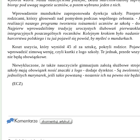
biorąc pod
uwagę sugestie uczniów, a
potem wybrano jeden z
nich.
Wprowadzenie mundurków zaproponowała dyrekcja szkoły. Przepro
rodzicami, którzy głosowali nad pomysłem podczas wspólnego zebrania. -
realizacji naszego programu tworzenia tożsamości uczniów ze szkołą
- dod
Najpierw wprowadziliśmy tradycję uroczystych ślubowań pierwszokl
integracyjnych poszczególnych roczników. Kolejnym krokiem było nadanie
harcerstwa polskiego i
tu już pojawił się powód, by myśleć o
mundurkach.
Koszt uszycia, który wyniósł 45 zł za sztukę, pokryli rodzice. Pojaw
wprowadzić zimową wersję, czyli kurtki z logo szkoły. Te jednak, przede wsz
nie będą obowiązkowe.
Niewykluczone, że także nauczyciele gimnazjum założą służbowe stroje
szkoły mają obowiązek nosić znaczki z
logo
- dodaje dyrektor. -
Są zwolennicy
jednolitych marynarek, jeśli takie powstaną -
noszenie ich na
pewno nie będz
(ECZ)