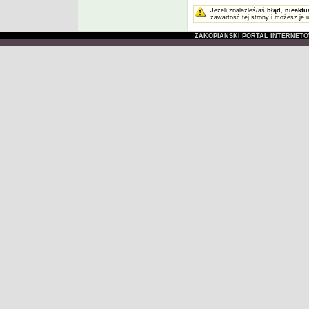
Jeżeli znalazłeś/aś
błąd
,
nieaktu
zawartość tej strony i możesz je 
ZAKOPIAŃSKI PORTAL INTERNET