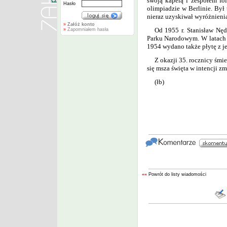
swoją kapelą i zespołem f
Hasło
olimpiadzie w Berlinie. Był
nieraz uzyskiwał wyróżnienia
»
Załóż konto
Od 1955 r. Stanisław Nę
»
Zapomniałem hasła
Parku Narodowym. W latach 
1954 wydano także płytę z j
Z okazji 35. rocznicy śmie
się msza święta w intencji z
(łb)
««
Powrót do listy wiadomości