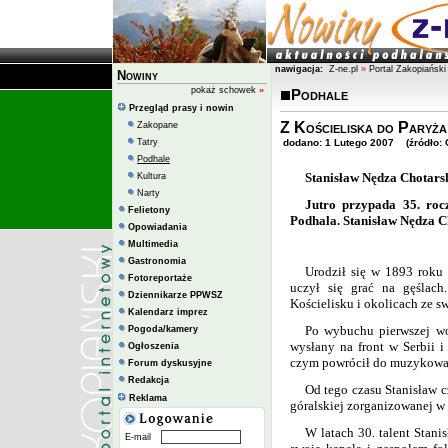
nawigacja:
Z-ne.pl
»
Portal Zakopiański
Nowiny
pokaż schowek
»
Podhale
Przegląd prasy i nowin
Z Kościeliska do Paryża
Zakopane
Tatry
dodano: 1 Lutego 2007 (źródło: G
Podhale
Stanisław Nędza Chotarsk
Kultura
Narty
Jutro przypada 35. roc
Felietony
Podhala. Stanisław Nędza Ch
Opowiadania
Multimedia
Gastronomia
Urodził się w 1893 roku
Fotoreportaże
uczył się grać na gęślach
Dziennikarze PPWSZ
Kościelisku i okolicach ze s
Kalendarz imprez
Po wybuchu pierwszej wo
Pogoda/kamery
wysłany na front w Serbii 
Ogłoszenia
czym powrócił do muzykowa
Forum dyskusyjne
Redakcja
Od tego czasu Stanisław c
Reklama
góralskiej zorganizowanej w
W latach 30. talent Stani
E-mail