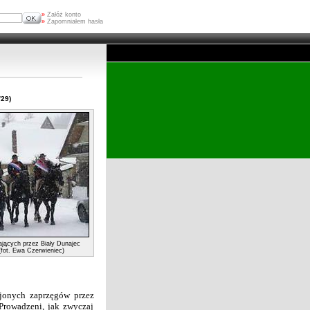
»
Załóż konto
»
Zapomniałem hasła
/29)
jących przez Biały Dunajec
(fot. Ewa Czerwieniec)
jonych zaprzęgów przez
 Prowadzeni, jak zwyczaj