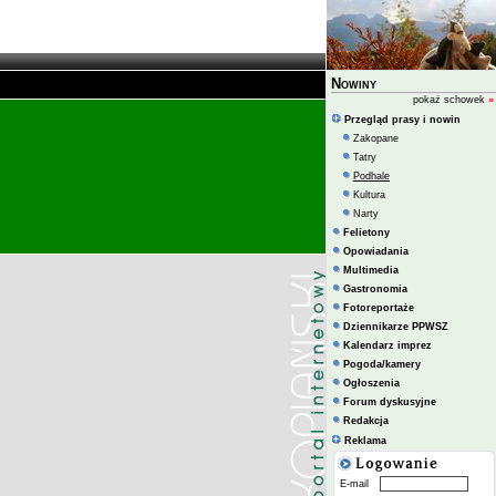
Nowiny
pokaż schowek
»
Przegląd prasy i nowin
Zakopane
Tatry
Podhale
Kultura
Narty
Felietony
Opowiadania
Multimedia
Gastronomia
Fotoreportaże
Dziennikarze PPWSZ
Kalendarz imprez
Pogoda/kamery
Ogłoszenia
Forum dyskusyjne
Redakcja
Reklama
E-mail