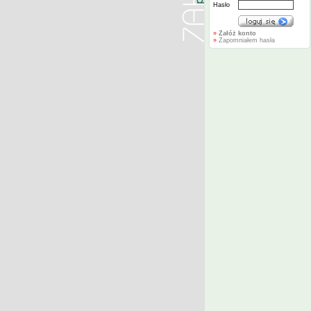
Hasło
»
Załóż konto
»
Zapomniałem hasła