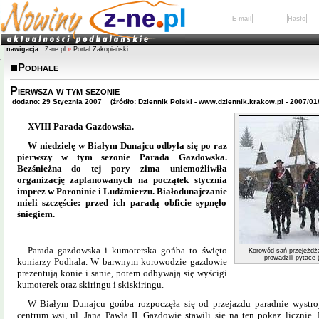
E-mail
Hasło
nawigacja:
Z-ne.pl
»
Portal Zakopiański
Podhale
Pierwsza w tym sezonie
dodano: 29 Stycznia 2007 (źródło: Dziennik Polski - www.dziennik.krakow.pl - 2007/01
XVIII Parada Gazdowska.
W niedzielę w Białym Dunajcu odbyła się po raz
pierwszy w tym sezonie Parada Gazdowska.
Bezśnieżna do tej pory zima uniemożliwiła
organizację zaplanowanych na początek stycznia
imprez w Poroninie i Ludźmierzu. Białodunajczanie
mieli szczęście: przed ich paradą obficie sypnęło
śniegiem.
Parada gazdowska i kumoterska gońba to święto
Korowód sań przejeżdża
prowadzili pytace 
koniarzy Podhala. W barwnym korowodzie gazdowie
prezentują konie i sanie, potem odbywają się wyścigi
kumoterek oraz skiringu i skiskiringu.
W Białym Dunajcu gońba rozpoczęła się od przejazdu paradnie wystro
centrum wsi, ul. Jana Pawła II. Gazdowie stawili się na ten pokaz licznie.