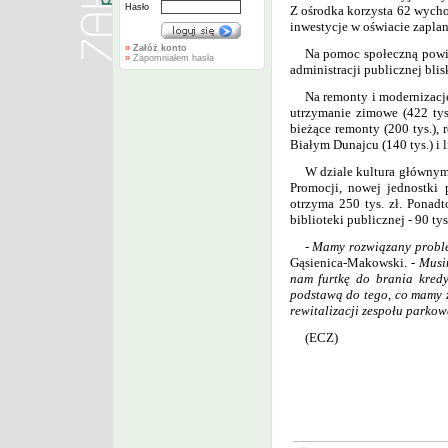
Hasło
Z ośrodka korzysta 62 wycho
inwestycje w oświacie zapla
»
Załóż konto
Na pomoc społeczną powia
»
Zapomniałem hasła
administracji publicznej blis
Na remonty i modernizacj
utrzymanie zimowe (422 tysi
bieżące remonty (200 tys.),
Białym Dunajcu (140 tys.) i l
W dziale kultura głównym 
Promocji, nowej jednostki 
otrzyma 250 tys. zł. Ponad
biblioteki publicznej - 90 ty
-
Mamy rozwiązany proble
Gąsienica-Makowski. -
Musim
nam furtkę do
brania kred
podstawą do
tego, co mamy z
rewitalizacji zespołu parkow
(ECZ)