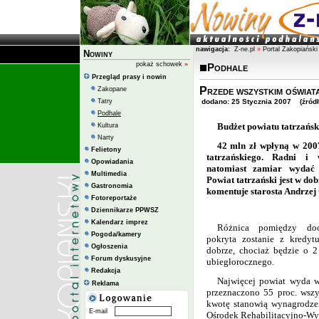
nawigacja:
Z-ne.pl
»
Portal Zakopiański
Nowiny
pokaż schowek
»
Podhale
Przegląd prasy i nowin
Przede wszystkim oświat
Zakopane
Tatry
dodano: 25 Stycznia 2007 (źródło
Podhale
Budżet powiatu tatrzańsk
Kultura
Narty
42 mln zł wpłyną w 200
Felietony
tatrzańskiego. Radni i
Opowiadania
natomiast zamiar wydać 
Multimedia
Powiat tatrzański jest w do
Gastronomia
komentuje starosta Andrzej
Fotoreportaże
Dziennikarze PPWSZ
Kalendarz imprez
Różnica pomiędzy do
Pogoda/kamery
pokryta zostanie z kredyt
Ogłoszenia
dobrze, chociaż będzie o 2
Forum dyskusyjne
ubiegłorocznego.
Redakcja
Najwięcej powiat wyda 
Reklama
przeznaczono 55 proc. wszy
kwotę stanowią wynagrodzen
E-mail
Ośrodek Rehabilitacyjno-Wy