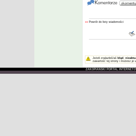
««
Powrót do listy wiadomości
Jeżeli znalazłeś/aś
błąd
,
nieaktu
zawartość tej strony i możesz je 
ZAKOPIAŃSKI PORTAL INTERNET