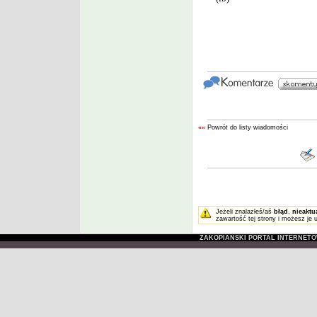
««
Powrót do listy wiadomości
Jeżeli znalazłeś/aś
błąd
,
nieaktu
zawartość tej strony i możesz je 
ZAKOPIAŃSKI PORTAL INTERNET