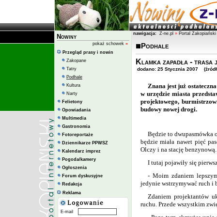
nawigacja:
Z-ne.pl
»
Portal Zakopiański
Nowiny
pokaż schowek
»
Podhale
Przegląd prasy i nowin
Klamka zapadła - trasa 
Zakopane
Tatry
dodano: 25 Stycznia 2007 (źródło
Podhale
Znana jest już ostatecz
Kultura
w urzędzie miasta przedstaw
Narty
projektowego, burmistrzow
Felietony
budowy nowej drogi.
Opowiadania
Multimedia
Gastronomia
Będzie to dwupasmówka od
Fotoreportaże
będzie miała nawet pięć pas
Dziennikarze PPWSZ
Olczy i na stację benzynową
Kalendarz imprez
Pogoda/kamery
I tutaj pojawiły się pierw
Ogłoszenia
- Moim zdaniem lepszym
Forum dyskusyjne
jedynie wstrzymywać ruch i b
Redakcja
Reklama
Zdaniem projektantów uk
ruchu. Przede wszystkim zwi
E-mail