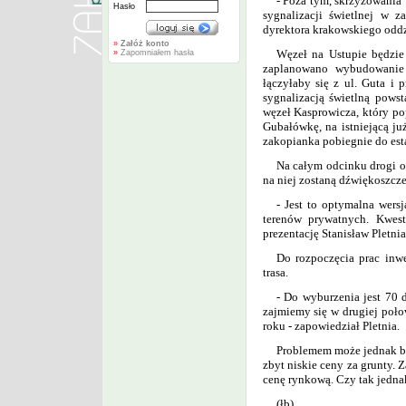
- Poza tym, skrzyżowani
Hasło
sygnalizacji świetlnej w z
dyrektora krakowskiego oddzi
»
Załóż konto
Węzeł na Ustupie będzie
»
Zapomniałem hasła
zaplanowano wybudowanie 
łączyłaby się z ul. Guta i
sygnalizacją świetlną pows
węzeł Kasprowicza, który po
Gubałówkę, na istniejącą ju
zakopianka pobiegnie do es
Na całym odcinku drogi o
na niej zostaną dźwiękoszcze
- Jest to optymalna wers
terenów prywatnych. Kwest
prezentację Stanisław Pletnia
Do rozpoczęcia prac inwe
trasa.
- Do wyburzenia jest 70 
zajmiemy się w drugiej poł
roku - zapowiedział Pletnia.
Problemem może jednak by
zbyt niskie ceny za grunty. 
cenę rynkową. Czy tak jedna
(łb)