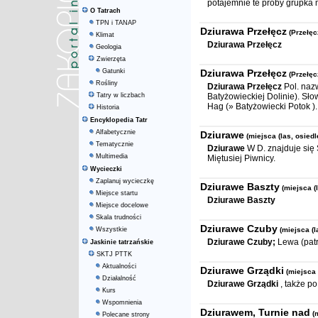
potajemnie te próby grupka 
O Tatrach
TPN i TANAP
Dziurawa Przełęcz
(Przełęc
Klimat
Dziurawa Przełęcz
Geologia
Zwierzęta
Gatunki
Dziurawa Przełęcz
(Przełęc
Rośliny
Dziurawa Przełęcz
Pol. naz
Tatry w liczbach
Batyżowieckiej Dolinie). Sł
Hag (» Batyżowiecki Potok ).
Historia
Encyklopedia Tatr
Alfabetycznie
Dziurawe
(miejsca (las, osiedl
Tematycznie
Dziurawe
W D. znajduje się 
Multimedia
Miętusiej Piwnicy.
Wycieczki
Zaplanuj wycieczkę
Dziurawe Baszty
(miejsca (
Miejsce startu
Dziurawe Baszty
Miejsce docelowe
Skala trudności
Dziurawe Czuby
Wszystkie
(miejsca (l
Dziurawe Czuby;
Lewa (patr
Jaskinie tatrzańskie
SKTJ PTTK
Aktualności
Dziurawe Grządki
(miejsca 
Działalność
Dziurawe Grządki
, także po
Kurs
Wspomnienia
Dziurawem, Turnie nad
(
Polecane strony