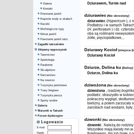
Dziurawem, Turnie nad
Galeria
Kontakt
Powstanie jaskiń
dziurawiec
(Nie okreslony)
Krążenie wody w skałach
dziurawiec
(
Hypericum
), z
Nacieki
Podtatrzu i w samych Tatrach
(
H. perforatum
) i dz. cztero
Morfologiczne typy
oba są roślinami niewysokimi
Klimat jaskiń
żółte, pięciopłatkowe,...
Powstanie jaskiń tatrz.
Zagadki tatrzańskie
Dziurawy Kocioł
Aktywny wypoczynek
(miejsca (l
Taternictwo
Dziurawy Kocioł
Speleologia
Paralotnie
Dziurze, Dolina ku
(Doliny)
Ski-alpinizm
Dziurze, Dolina ku
Narciarstwo
Na rowerze
dziwożona
Turystyka jaskiniowa
(Nie okreslony)
dziwożona
, rzadziej
bogińk
Trasy biegowe
podtatrz. straszydło w kobie
Turystyka piesza
pokraczny wygląd, skołtunion
Sporty wodne
bielizny, a potem zarzucały
Galeria
zaroślach nad wodami, były..
Warunki w Tatrach
Forum dyskusyjne
dzwonki
(Nie okreslony)
dzwonki
. Należą do rodzin
E-mail
Wszystkie mają kwiaty mn.w.
Hasło
fioletowego, lila lub białe.