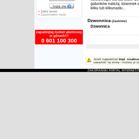
gatunków należą: dzwonek al
kilku lub kilkunastu...
»
Załóż konto
»
Zapomniałem hasła
Dzwonnica
(Jaskinie)
Dzwonnica
zapamiętaj numer alarmowy
w górach!!!
0 601 100 300
Jeżeli znalazłeś/aś
błąd
,
nieaktua
zawartość tej strony i możesz je u
ZAKOPIAŃSKI PORTAL INTERNET