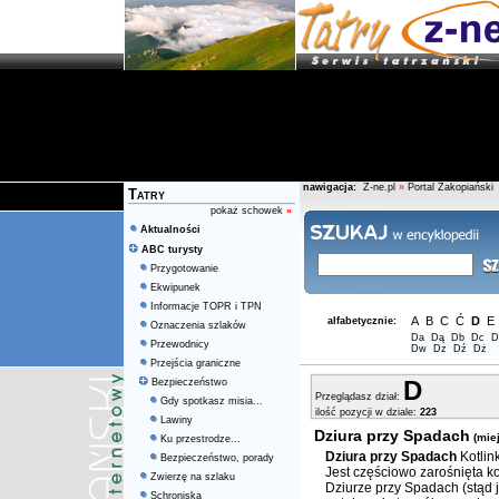
nawigacja:
Z-ne.pl
»
Portal Zakopiański
Tatry
pokaż schowek
»
Aktualności
ABC turysty
Przygotowanie
Ekwipunek
Informacje TOPR i TPN
A
B
C
Ć
D
E
alfabetycznie:
Oznaczenia szlaków
Da
Dą
Db
Dc
D
Przewodnicy
Dw
Dz
Dź
Dż
Przejścia graniczne
D
Bezpieczeństwo
Przeglądasz dział:
Gdy spotkasz misia...
ilość pozycji w dziale:
223
Lawiny
Dziura przy Spadach
(mie
Ku przestrodze...
Dziura przy Spadach
Kotlin
Bezpieczeństwo, porady
Jest częściowo zarośnięta 
Zwierzę na szlaku
Dziurze przy Spadach (stąd j
Schroniska