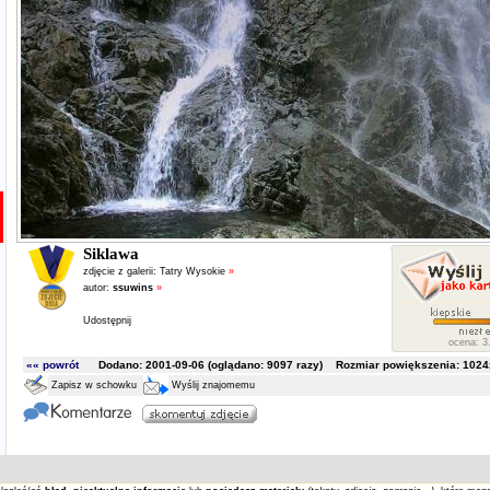
Siklawa
zdjęcie z galerii:
Tatry Wysokie
»
autor:
ssuwins
»
Udostępnij
ocena: 3.
«« powrót
Dodano: 2001-09-06 (oglądano:
9097
razy) Rozmiar powiększenia: 1024x
Zapisz w schowku
Wyślij znajomemu