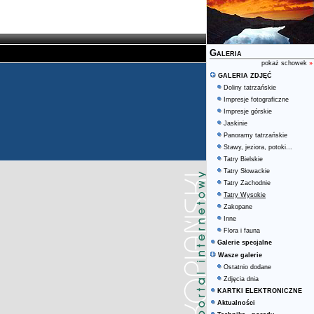
Galeria
pokaż schowek
»
GALERIA ZDJĘĆ
Doliny tatrzańskie
Impresje fotograficzne
Impresje górskie
Jaskinie
Panoramy tatrzańskie
Stawy, jeziora, potoki...
Tatry Bielskie
Tatry Słowackie
Tatry Zachodnie
Tatry Wysokie
Zakopane
Inne
Flora i fauna
Galerie specjalne
Wasze galerie
Ostatnio dodane
Zdjęcia dnia
KARTKI ELEKTRONICZNE
Aktualności