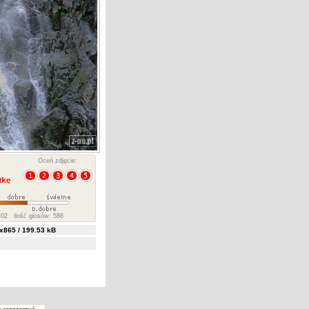
Oceń zdjęcie:
02 ilość głosów: 588
865 / 199.53 kB