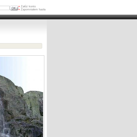
»
Załóż konto
»
Zapomniałem hasła