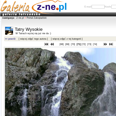
E-mail
Hasło
nawigacja:
Z-ne.pl
»
Portal Zakopiański
Tatry Wysokie
W Tatrach wyżej się już nie da :)
«« powrót
[ więcej zdjęć tego autora ]
[ więcej zdjęć z tej kategorii ]
[68]
[69]
[70]
[71]
[72]
[73]
[74]