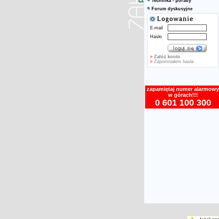
Technika - porady
Forum dyskusyjne
E-mail
Hasło
»
Załóż konto
»
Zapomniałem hasła
zapamiętaj numer alarmowy
w górach!!!
0 601 100 300