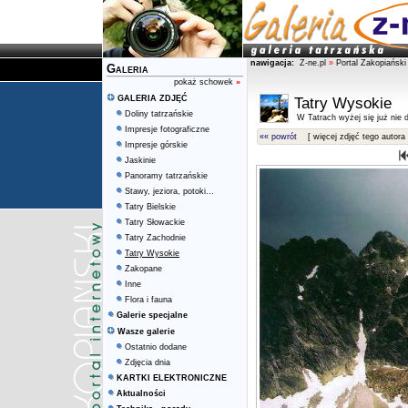
nawigacja:
Z-ne.pl
»
Portal Zakopiański
Galeria
pokaż schowek
»
GALERIA ZDJĘĆ
Tatry Wysokie
Doliny tatrzańskie
W Tatrach wyżej się już nie d
Impresje fotograficzne
«« powrót
[ więcej zdjęć tego autora 
Impresje górskie
Jaskinie
Panoramy tatrzańskie
Stawy, jeziora, potoki...
Tatry Bielskie
Tatry Słowackie
Tatry Zachodnie
Tatry Wysokie
Zakopane
Inne
Flora i fauna
Galerie specjalne
Wasze galerie
Ostatnio dodane
Zdjęcia dnia
KARTKI ELEKTRONICZNE
Aktualności