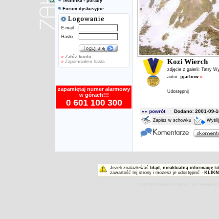
Technika - porady
Forum dyskusyjne
E-mail
Hasło
»
Załóż konto
Kozi Wierch
»
Zapomniałem hasła
zdjęcie z galerii:
Tatry W
autor:
jgarbow
»
zapamiętaj numer alarmowy
Udostępnij
w górach!!!
0 601 100 300
«« powrót
Dodano: 2001-09-10
Zapisz w schowku
Wyśli
Jeżeli znalazłeś/aś
błąd
,
nieaktualną informację
lu
zawartość tej strony i możesz je udostępnić -
KLIKN
ZAKOPIAŃSKI PORTAL INTERNET