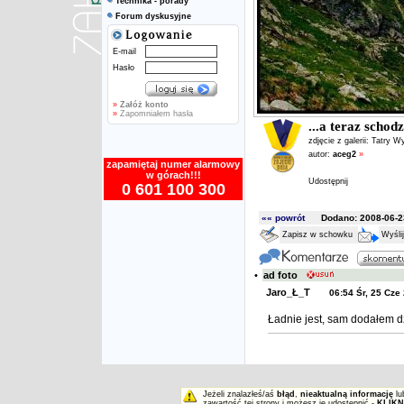
Technika - porady
Forum dyskusyjne
E-mail
Hasło
»
Załóż konto
»
Zapomniałem hasła
...a teraz schod
zdjęcie z galerii:
Tatry W
autor:
aceg2
»
zapamiętaj numer alarmowy
w górach!!!
Udostępnij
0 601 100 300
«« powrót
Dodano: 2008-06-23
Zapisz w schowku
Wyśli
•
ad foto
Jaro_Ł_T
06:54 Śr, 25 Cze
Ładnie jest, sam dodałem d
Jeżeli znalazłeś/aś
błąd
,
nieaktualną informację
lu
zawartość tej strony i możesz je udostępnić -
KLIKN