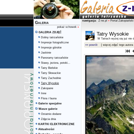
nawigacja:
Z-ne.pl
»
Portal Zakopiański
Galeria
pokaż schowek
»
GALERIA ZDJĘĆ
Tatry Wysokie
Doliny tatrzańskie
W Tatrach wyżej się już nie d
Impresje fotograficzne
«« powrót
[ więcej zdjęć tego autora 
Impresje górskie
Jaskinie
Panoramy tatrzańskie
Stawy, jeziora, potoki...
Tatry Bielskie
Tatry Słowackie
Tatry Zachodnie
Tatry Wysokie
Zakopane
Inne
Flora i fauna
Galerie specjalne
Wasze galerie
Ostatnio dodane
Zdjęcia dnia
KARTKI ELEKTRONICZNE
Aktualności