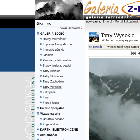
nawigacja:
Z-ne.pl
»
Portal Zakopiański
Galeria
pokaż schowek
»
GALERIA ZDJĘĆ
Tatry Wysokie
Doliny tatrzańskie
W Tatrach wyżej się już nie d
Impresje fotograficzne
«« powrót
[ więcej zdjęć tego autora 
Impresje górskie
Jaskinie
Panoramy tatrzańskie
Stawy, jeziora, potoki...
Tatry Bielskie
Tatry Słowackie
Tatry Zachodnie
Tatry Wysokie
Zakopane
Inne
Flora i fauna
Galerie specjalne
Wasze galerie
Ostatnio dodane
Zdjęcia dnia
KARTKI ELEKTRONICZNE
Aktualności