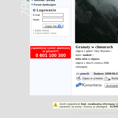
Technika - porady
Forum dyskusyjne
E-mail
Hasło
»
Załóż konto
»
Zapomniałem hasła
Granaty w chmurach
zapamiętaj numer alarmowy
w górach!!!
zdjęcie z galerii:
Tatry Wysokie
»
0 601 100 300
autor:
ewakob
»
kilka słów o zdjęciu:
zdjęcie z dnia 8 czerwca 2008
Udostępnij
«« powrót
Dodano: 2008-06-23
Zapisz w schowku
Wyśli
Jeżeli znalazłeś/aś
błąd
,
nieaktualną informację
lu
zawartość tej strony i możesz je udostępnić -
KLIKN
ZAKOPIAŃSKI PORTAL INTERNET