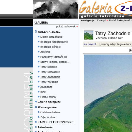
nawigacja:
Z-ne.pl
»
Portal Zakopiański
Galeria
pokaż schowek
»
GALERIA ZDJĘĆ
Tatry Zachodnie
Doliny tatrzańskie
Zachodni kraniec Tatr
Impresje fotograficzne
«« powrót
[ więcej zdjęć tego autora 
Impresje górskie
Jaskinie
Panoramy tatrzańskie
Stawy, jeziora, potoki...
Tatry Bielskie
Tatry Słowackie
Tatry Zachodnie
Tatry Wysokie
Zakopane
Inne
Flora i fauna
Galerie specjalne
Wasze galerie
Ostatnio dodane
Zdjęcia dnia
KARTKI ELEKTRONICZNE
Aktualności