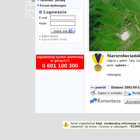
Technika - porady
Forum dyskusyjne
E-mail
Hasło
»
Załóż konto
»
Zapomniałem hasła
Starorobociańsk
zapamiętaj numer alarmowy
w górach!!!
zdjęcie z galerii:
Tatry Z
0 601 100 300
autor:
sjakobs
»
Udostępnij
«« powrót
Dodano: 2001-09-10
Zapisz w schowku
Wyśli
Jeżeli znalazłeś/aś
błąd
,
nieaktualną informację
lu
zawartość tej strony i możesz je udostępnić -
KLIKN
ZAKOPIAŃSKI PORTAL INTERNET