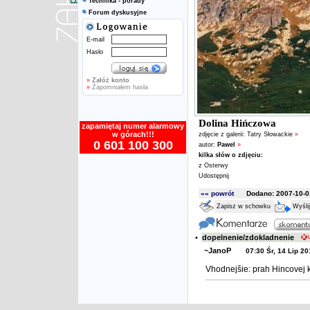
Technika - porady
Forum dyskusyjne
E-mail
Hasło
»
Załóż konto
»
Zapomniałem hasła
Dolina Hińczowa
zapamiętaj numer alarmowy
w górach!!!
zdjęcie z galerii:
Tatry Słowackie
»
0 601 100 300
autor:
Pawel
»
kilka słów o zdjęciu:
z Osterwy
Udostępnij
«« powrót
Dodano: 2007-10-01
Zapisz w schowku
Wyśli
•
dopelnenie/zdokladnenie
~JanoP
07:30 Śr, 14 Lip 20
Vhodnejšie: prah Hincovej k