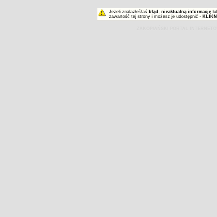
Jeżeli znalazłeś/aś
błąd
,
nieaktualną informację
lu
zawartość tej strony i możesz je udostępnić -
KLIKN
ZAKOPIAŃSKI PORTAL INTERNET