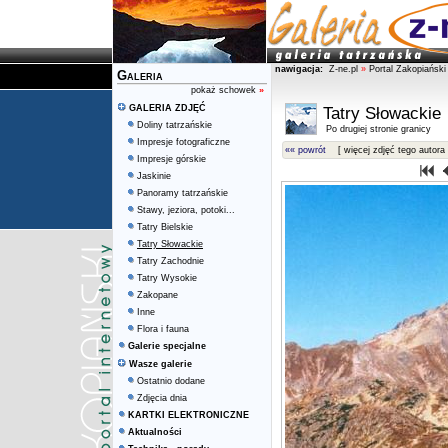
nawigacja:
Z-ne.pl
»
Portal Zakopiański
Galeria
pokaż schowek
»
GALERIA ZDJĘĆ
Tatry Słowackie
Doliny tatrzańskie
Po drugiej stronie granicy
Impresje fotograficzne
«« powrót
[ więcej zdjęć tego autora 
Impresje górskie
Jaskinie
Panoramy tatrzańskie
Stawy, jeziora, potoki...
Tatry Bielskie
Tatry Słowackie
Tatry Zachodnie
Tatry Wysokie
Zakopane
Inne
Flora i fauna
Galerie specjalne
Wasze galerie
Ostatnio dodane
Zdjęcia dnia
KARTKI ELEKTRONICZNE
Aktualności