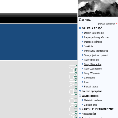
Galeria
pokaż schowek
»
GALERIA ZDJĘĆ
Doliny tatrzańskie
Impresje fotograficzne
Impresje górskie
Jaskinie
Panoramy tatrzańskie
Stawy, jeziora, potoki...
Tatry Bielskie
Tatry Słowackie
Tatry Zachodnie
Tatry Wysokie
Zakopane
Inne
Flora i fauna
Galerie specjalne
Wasze galerie
Ostatnio dodane
Zdjęcia dnia
KARTKI ELEKTRONICZNE
Aktualności