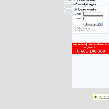
Technika - porady
Forum dyskusyjne
E-mail
Hasło
»
Załóż konto
»
Zapomniałem hasła
zapamiętaj numer alarmowy
w górach!!!
0 601 100 300
Jeżeli zn
zawartość