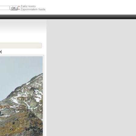
»
Załóż konto
»
Zapomniałem hasła