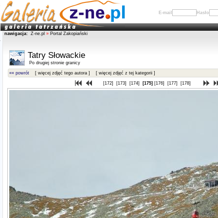
E-mail
Hasło
nawigacja:
Z-ne.pl
»
Portal Zakopiański
Tatry Słowackie
Po drugiej stronie granicy
«« powrót
[ więcej zdjęć tego autora ]
[ więcej zdjęć z tej kategorii ]
[172]
[173]
[174]
[175]
[176]
[177]
[178]