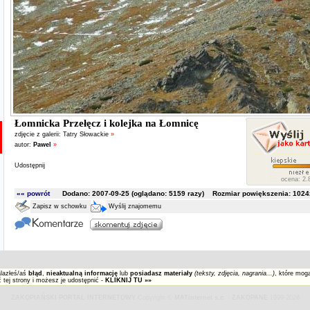
Łomnicka Przełęcz i kolejka na Łomnicę
zdjęcie z galerii:
Tatry Słowackie
»
autor:
Pawel
»
Udostępnij
ocena: 2.8
«« powrót
Dodano: 2007-09-25 (oglądano:
5159
razy) Rozmiar powiększenia: 1024x
Zapisz w schowku
Wyślij znajomemu
alazłeś/aś
błąd
,
nieaktualną informację
lub
posiadasz materiały
(teksty, zdjęcia, nagrania...)
, które mog
 tej strony i możesz je udostępnić -
KLIKNIJ TU »»
ZAKOPIAŃSKI PORTAL INTERNETOWY
Copyright ©
MATinternet s.c.
-
ZAKOPANE
1999-2026