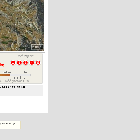
Oceń zdjęcie:
2 ilość głosów: 1138
768 / 176.05 kB
ą rozszerzyć