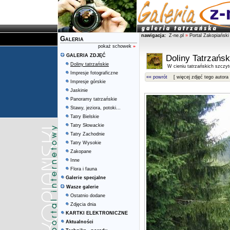
nawigacja:
Z-ne.pl
»
Portal Zakopiański
Galeria
pokaż schowek
»
GALERIA ZDJĘĆ
Doliny Tatrzańsk
Doliny tatrzańskie
W cieniu tatrzańskich szczy
Impresje fotograficzne
«« powrót
[ więcej zdjęć tego autora 
Impresje górskie
Jaskinie
Panoramy tatrzańskie
Stawy, jeziora, potoki...
Tatry Bielskie
Tatry Słowackie
Tatry Zachodnie
Tatry Wysokie
Zakopane
Inne
Flora i fauna
Galerie specjalne
Wasze galerie
Ostatnio dodane
Zdjęcia dnia
KARTKI ELEKTRONICZNE
Aktualności