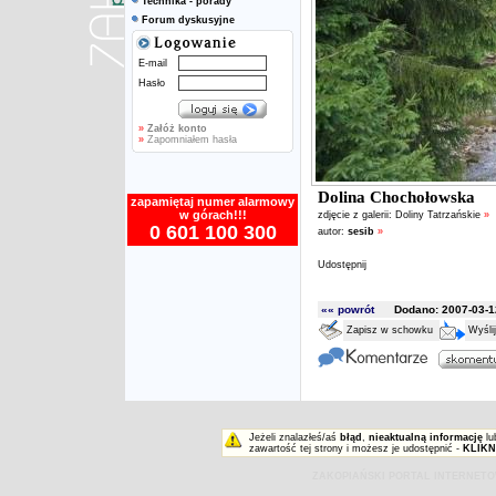
Technika - porady
Forum dyskusyjne
E-mail
Hasło
»
Załóż konto
»
Zapomniałem hasła
Dolina Chochołowska
zapamiętaj numer alarmowy
w górach!!!
zdjęcie z galerii:
Doliny Tatrzańskie
»
0 601 100 300
autor:
sesib
»
Udostępnij
«« powrót
Dodano: 2007-03-12
Zapisz w schowku
Wyśli
Jeżeli znalazłeś/aś
błąd
,
nieaktualną informację
lu
zawartość tej strony i możesz je udostępnić -
KLIKN
ZAKOPIAŃSKI PORTAL INTERNET