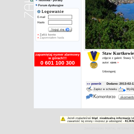
Technika - porady
Forum dyskusyjne
E-mail
Hasło
»
Załóż konto
»
Zapomniałem hasła
Staw Kurtkowie
zapamiętaj numer alarmowy
w górach!!!
zdjęcie z galerii:
Stawy T
0 601 100 300
autor:
czes
»
Udostępnij
«« powrót
Dodano: 2013-02-11
Zapisz w schowku
Wyśli
Jeżeli znalazłeś/aś
błąd
,
nieaktualną informację
lu
zawartość tej strony i możesz je udostępnić -
KLIKN
ZAKOPIAŃSKI PORTAL INTERNET