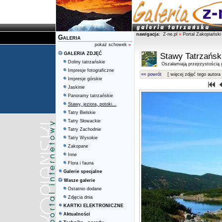
nawigacja:
Z-ne.pl
»
Portal Zakopiański
Galeria
pokaż schowek
»
GALERIA ZDJĘĆ
Stawy Tatrzańsk
Doliny tatrzańskie
Oszałamiają przejrzystością g
Impresje fotograficzne
«« powrót
[ więcej zdjęć tego autora 
Impresje górskie
Jaskinie
Panoramy tatrzańskie
Stawy, jeziora, potoki...
Tatry Bielskie
Tatry Słowackie
Tatry Zachodnie
Tatry Wysokie
Zakopane
Inne
Flora i fauna
Galerie specjalne
Wasze galerie
Ostatnio dodane
Zdjęcia dnia
KARTKI ELEKTRONICZNE
Aktualności