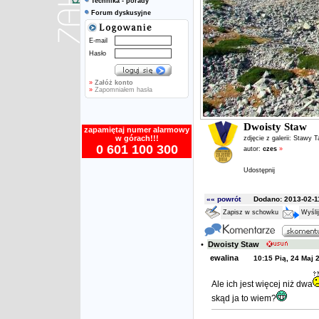
Technika - porady
Forum dyskusyjne
E-mail
Hasło
»
Załóż konto
»
Zapomniałem hasła
Dwoisty Staw
zapamiętaj numer alarmowy
w górach!!!
zdjęcie z galerii:
Stawy T
0 601 100 300
autor:
czes
»
Udostępnij
«« powrót
Dodano: 2013-02-11
Zapisz w schowku
Wyśli
•
Dwoisty Staw
ewalina
10:15 Pią, 24 Maj 
Ale ich jest więcej niż dwa
skąd ja to wiem?