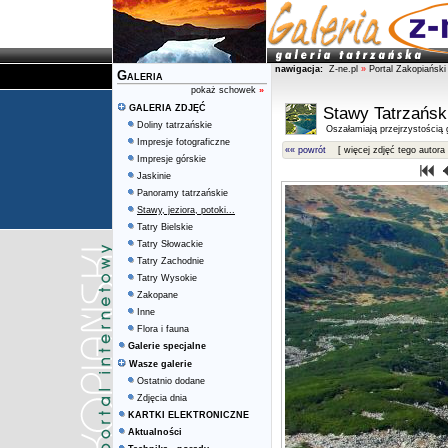
nawigacja:
Z-ne.pl
»
Portal Zakopiański
Galeria
pokaż schowek
»
GALERIA ZDJĘĆ
Stawy Tatrzańsk
Doliny tatrzańskie
Oszałamiają przejrzystością g
Impresje fotograficzne
«« powrót
[ więcej zdjęć tego autora 
Impresje górskie
Jaskinie
Panoramy tatrzańskie
Stawy, jeziora, potoki...
Tatry Bielskie
Tatry Słowackie
Tatry Zachodnie
Tatry Wysokie
Zakopane
Inne
Flora i fauna
Galerie specjalne
Wasze galerie
Ostatnio dodane
Zdjęcia dnia
KARTKI ELEKTRONICZNE
Aktualności