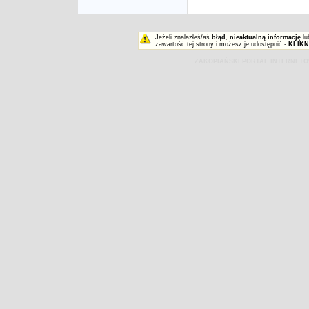
Jeżeli znalazłeś/aś
błąd
,
nieaktualną informację
lu
zawartość tej strony i możesz je udostępnić -
KLIKN
ZAKOPIAŃSKI PORTAL INTERNET