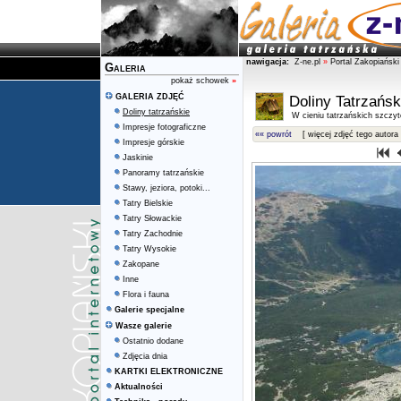
nawigacja:
Z-ne.pl
»
Portal Zakopiański
Galeria
pokaż schowek
»
GALERIA ZDJĘĆ
Doliny Tatrzańsk
Doliny tatrzańskie
W cieniu tatrzańskich szczy
Impresje fotograficzne
«« powrót
[ więcej zdjęć tego autora 
Impresje górskie
Jaskinie
Panoramy tatrzańskie
Stawy, jeziora, potoki...
Tatry Bielskie
Tatry Słowackie
Tatry Zachodnie
Tatry Wysokie
Zakopane
Inne
Flora i fauna
Galerie specjalne
Wasze galerie
Ostatnio dodane
Zdjęcia dnia
KARTKI ELEKTRONICZNE
Aktualności