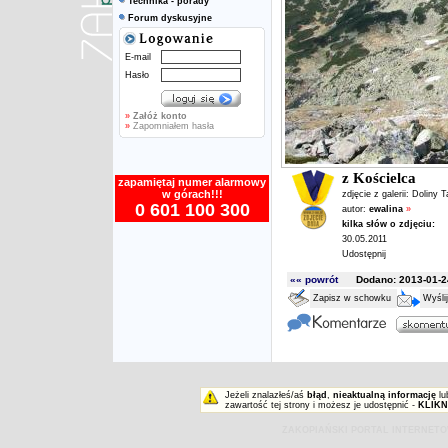
Technika - porady
Forum dyskusyjne
E-mail
Hasło
»
Załóż konto
»
Zapomniałem hasła
z Kościelca
zapamiętaj numer alarmowy
w górach!!!
zdjęcie z galerii:
Doliny T
0 601 100 300
autor:
ewalina
»
kilka słów o zdjęciu:
30.05.2011
Udostępnij
«« powrót
Dodano: 2013-01-24
Zapisz w schowku
Wyśli
Jeżeli znalazłeś/aś
błąd
,
nieaktualną informację
lu
zawartość tej strony i możesz je udostępnić -
KLIKN
ZAKOPIAŃSKI PORTAL INTERNET