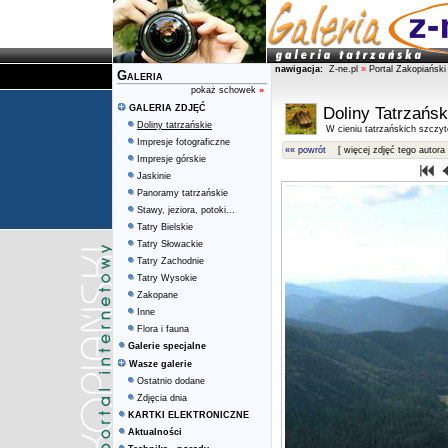
nawigacja:
Z-ne.pl
»
Portal Zakopiański
Galeria
pokaż schowek
»
GALERIA ZDJĘĆ
Doliny Tatrzańsk
Doliny tatrzańskie
W cieniu tatrzańskich szczy
Impresje fotograficzne
«« powrót
[ więcej zdjęć tego autora 
Impresje górskie
Jaskinie
Panoramy tatrzańskie
Stawy, jeziora, potoki...
Tatry Bielskie
Tatry Słowackie
Tatry Zachodnie
Tatry Wysokie
Zakopane
Inne
Flora i fauna
Galerie specjalne
Wasze galerie
Ostatnio dodane
Zdjęcia dnia
KARTKI ELEKTRONICZNE
Aktualności