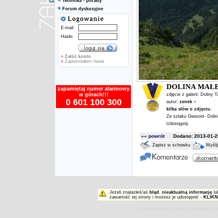
Technika - porady
Forum dyskusyjne
E-mail
Hasło
»
Załóż konto
»
Zapomniałem hasła
DOLINA MAŁE
zapamiętaj numer alarmowy
w górach!!!
zdjęcie z galerii:
Doliny T
0 601 100 300
autor:
zenek
»
kilka słów o zdjęciu:
Ze szlaku Giewont- Dolin
Udostępnij
«« powrót
Dodano: 2013-01-25
Zapisz w schowku
Wyśli
Jeżeli znalazłeś/aś
błąd
,
nieaktualną informację
lu
zawartość tej strony i możesz je udostępnić -
KLIKN
ZAKOPIAŃSKI PORTAL INTERNET