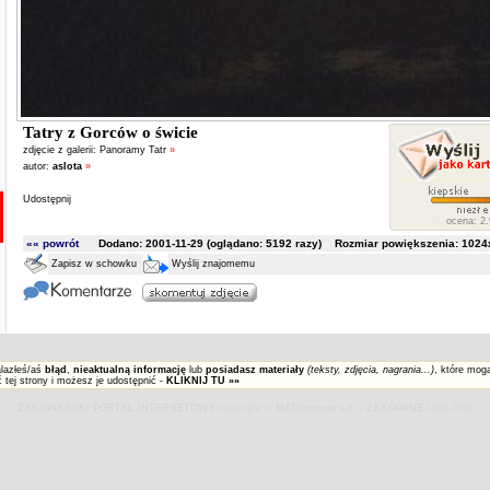
Tatry z Gorców o świcie
zdjęcie z galerii:
Panoramy Tatr
»
autor:
aslota
»
Udostępnij
ocena: 2.
«« powrót
Dodano: 2001-11-29 (oglądano:
5192
razy) Rozmiar powiększenia: 1024x
Zapisz w schowku
Wyślij znajomemu
alazłeś/aś
błąd
,
nieaktualną informację
lub
posiadasz materiały
(teksty, zdjęcia, nagrania...)
, które mog
 tej strony i możesz je udostępnić -
KLIKNIJ TU »»
ZAKOPIAŃSKI PORTAL INTERNETOWY
Copyright ©
MATinternet s.c.
-
ZAKOPANE
1999-2026