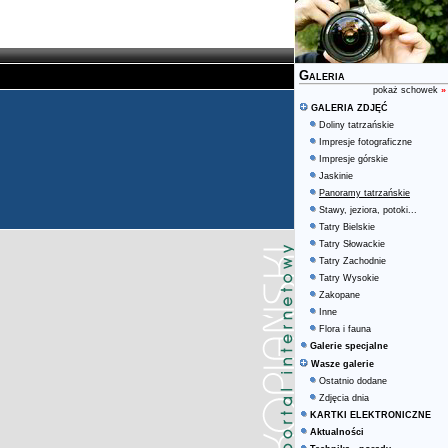
Galeria
pokaż schowek
»
GALERIA ZDJĘĆ
Doliny tatrzańskie
Impresje fotograficzne
Impresje górskie
Jaskinie
Panoramy tatrzańskie
Stawy, jeziora, potoki...
Tatry Bielskie
Tatry Słowackie
Tatry Zachodnie
Tatry Wysokie
Zakopane
Inne
Flora i fauna
Galerie specjalne
Wasze galerie
Ostatnio dodane
Zdjęcia dnia
KARTKI ELEKTRONICZNE
Aktualności