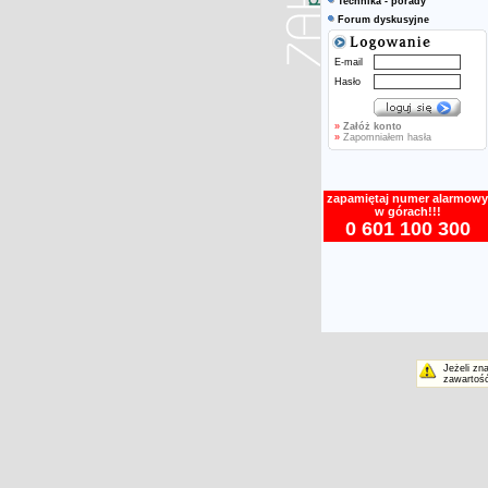
Technika - porady
Forum dyskusyjne
E-mail
Hasło
»
Załóż konto
»
Zapomniałem hasła
zapamiętaj numer alarmowy
w górach!!!
0 601 100 300
Jeżeli zn
zawartość