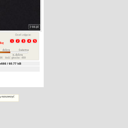
Oceń zdjęcie:
96 ilość głosów: 469
666 / 60.77 kB
ą rozszerzyć