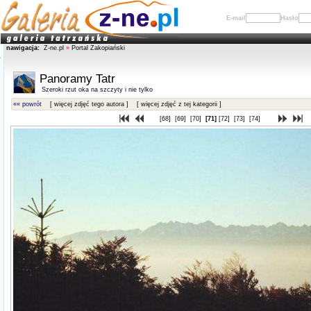
E-mail
Hasło
nawigacja:
Z-ne.pl
»
Portal Zakopiański
Panoramy Tatr
Szeroki rzut oka na szczyty i nie tylko
«« powrót
[ więcej zdjęć tego autora ]
[ więcej zdjęć z tej kategorii ]
[68]
[69]
[70]
[71]
[72]
[73]
[74]