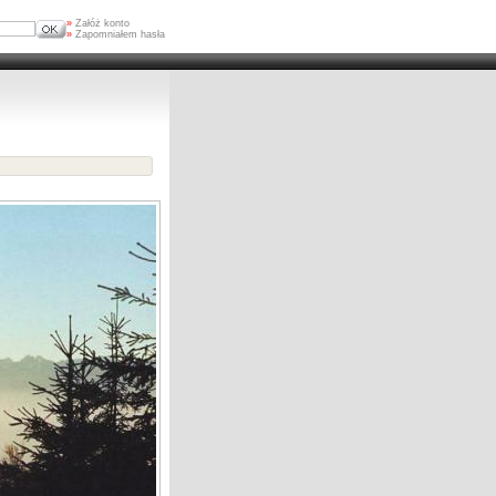
»
Załóż konto
»
Zapomniałem hasła