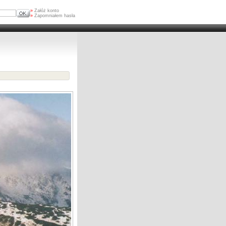
»
Załóż konto
»
Zapomniałem hasła