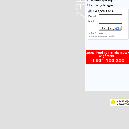
Technika - porady
Forum dyskusyjne
E-mail
Hasło
»
Załóż konto
»
Zapomniałem hasła
zapamiętaj numer alarmowy
w górach!!!
0 601 100 300
Jeżeli zn
zawartość