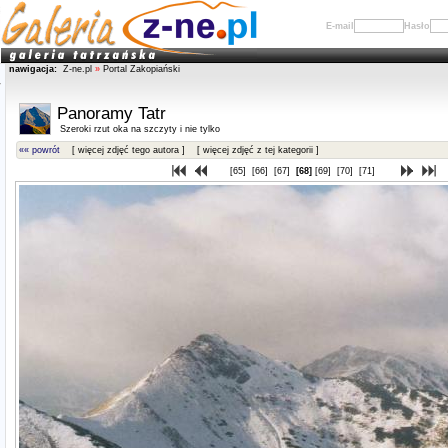
E-mail
Hasło
nawigacja:
Z-ne.pl
»
Portal Zakopiański
Panoramy Tatr
Szeroki rzut oka na szczyty i nie tylko
«« powrót
[ więcej zdjęć tego autora ]
[ więcej zdjęć z tej kategorii ]
[65]
[66]
[67]
[68]
[69]
[70]
[71]