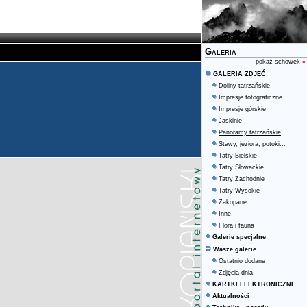
Galeria
pokaż schowek
»
GALERIA ZDJĘĆ
Doliny tatrzańskie
Impresje fotograficzne
Impresje górskie
Jaskinie
Panoramy tatrzańskie
Stawy, jeziora, potoki...
Tatry Bielskie
Tatry Słowackie
Tatry Zachodnie
Tatry Wysokie
Zakopane
Inne
Flora i fauna
Galerie specjalne
Wasze galerie
Ostatnio dodane
Zdjęcia dnia
KARTKI ELEKTRONICZNE
Aktualności