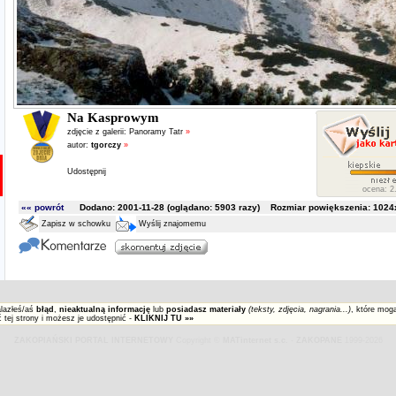
Na Kasprowym
zdjęcie z galerii:
Panoramy Tatr
»
autor:
tgorczy
»
Udostępnij
ocena: 2.
«« powrót
Dodano: 2001-11-28 (oglądano:
5903
razy) Rozmiar powiększenia: 1024x
Zapisz w schowku
Wyślij znajomemu
alazłeś/aś
błąd
,
nieaktualną informację
lub
posiadasz materiały
(teksty, zdjęcia, nagrania...)
, które mog
 tej strony i możesz je udostępnić -
KLIKNIJ TU »»
ZAKOPIAŃSKI PORTAL INTERNETOWY
Copyright ©
MATinternet s.c.
-
ZAKOPANE
1999-2026