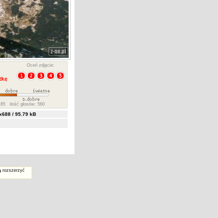
Oceń zdjęcie:
85 ilość głosów: 560
688 / 95.79 kB
ą rozszerzyć