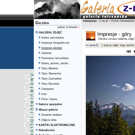
nawigacja:
Z-ne.pl
»
Portal Zakopiański
Galeria
pokaż schowek
»
GALERIA ZDJĘĆ
Impresje - góry
Doliny tatrzańskie
Górska sztuka robienia zdjęć
Impresje fotograficzne
«« powrót
[ więcej zdjęć tego autora 
Impresje górskie
Jaskinie
Panoramy tatrzańskie
Stawy, jeziora, potoki...
Tatry Bielskie
Tatry Słowackie
Tatry Zachodnie
Tatry Wysokie
Zakopane
Inne
Flora i fauna
Galerie specjalne
Wasze galerie
Ostatnio dodane
Zdjęcia dnia
KARTKI ELEKTRONICZNE
Aktualności