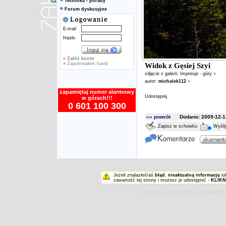
Technika - porady
Forum dyskusyjne
E-mail
Hasło
»
Załóż konto
»
Zapomniałem hasła
Widok z Gęsiej Szyi
zdjęcie z galerii:
Impresje - góry
»
autor:
michalek112
»
zapamiętaj numer alarmowy
Udostępnij
w górach!!!
0 601 100 300
«« powrót
Dodano: 2009-12-13
Zapisz w schowku
Wyśli
Jeżeli znalazłeś/aś
błąd
,
nieaktualną informację
lu
zawartość tej strony i możesz je udostępnić -
KLIKN
ZAKOPIAŃSKI PORTAL INTERNET