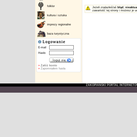
folklor
Jeżeli znalazłeś/aś
błąd
,
nieaktua
zawartość tej strony i możesz je u
kultura i sztuka
imprezy regionalne
baza turystyczna
E-mail
Hasło
»
Załóż konto
»
Zapomniałem hasła
ZAKOPIAŃSKI PORTAL INTERNET