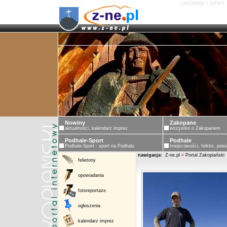
ZAKOPANE I TATRY 
Nowiny
Zakopane
aktualności, kalendarz imprez
wszystko o Zakopanem
Podhale-Sport
Podhale
Podhale-Sport - sport na Podhalu
miejscowości, folklor, powi
nawigacja:
Z-ne.pl
»
Portal Zakopiański
felietony
opowiadania
fotoreportaże
ogłoszenia
kalendarz imprez