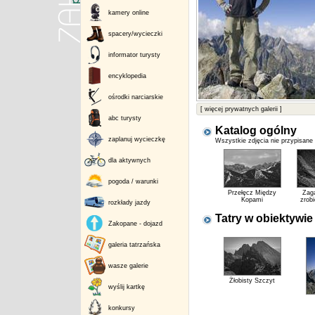
kamery online
spacery/wycieczki
informator turysty
encyklopedia
ośrodki narciarskie
[ więcej prywatnych galerii ]
abc turysty
Katalog ogólny
zaplanuj wycieczkę
Wszystkie zdjęcia nie przypisane
dla aktywnych
pogoda / warunki
Przełęcz Między
Zag
Kopami
zrobi
rozkłady jazdy
Tatry w obiektywie
Zakopane - dojazd
galeria tatrzańska
wasze galerie
Żłobisty Szczyt
wyślij kartkę
konkursy