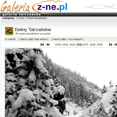
E-mail
Hasło
nawigacja:
Z-ne.pl
»
Portal Zakopiański
Doliny Tatrzańskie
W cieniu tatrzańskich szczytów
«« powrót
[ więcej zdjęć tego autora ]
[ więcej zdjęć z tej kategorii ]
[313]
[314]
[315]
[316]
[317]
[318]
[319]