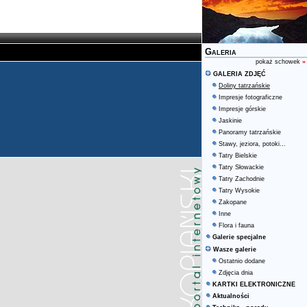
Galeria
pokaż schowek
»
GALERIA ZDJĘĆ
Doliny tatrzańskie
Impresje fotograficzne
Impresje górskie
Jaskinie
Panoramy tatrzańskie
Stawy, jeziora, potoki...
Tatry Bielskie
Tatry Słowackie
Tatry Zachodnie
Tatry Wysokie
Zakopane
Inne
Flora i fauna
Galerie specjalne
Wasze galerie
Ostatnio dodane
Zdjęcia dnia
KARTKI ELEKTRONICZNE
Aktualności