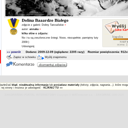
Dolina Baaardzo Białego
zdjęcie z galerii:
Doliny Tatrzańskie
»
autor:
annaka
»
kilka słów o zdjęciu:
No i tu są zeszloroczne śniegi. Nooo, niezupełnie; pamiętny luty
2009:)
ocena: 2.
Udostępnij
«« powrót
Dodano: 2009-12-09 (oglądano:
2205
razy) Rozmiar powiększenia: 912x5
Zapisz w schowku
Wyślij znajomemu
alazłeś/aś
błąd
,
nieaktualną informację
lub
posiadasz materiały
(teksty, zdjęcia, nagrania...)
, które mog
 tej strony i możesz je udostępnić -
KLIKNIJ TU »»
ZAKOPIAŃSKI PORTAL INTERNETOWY
Copyright ©
MATinternet s.c.
-
ZAKOPANE
1999-2026