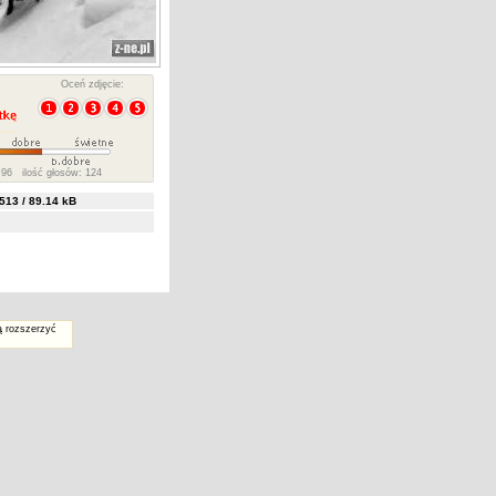
Oceń zdjęcie:
96 ilość głosów: 124
13 / 89.14 kB
ą rozszerzyć