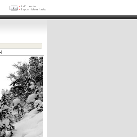
»
Załóż konto
»
Zapomniałem hasła