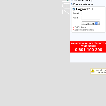
Technika - porady
Forum dyskusyjne
E-mail
Hasło
»
Załóż konto
»
Zapomniałem hasła
zapamiętaj numer alarmowy
w górach!!!
0 601 100 300
Jeżeli zn
zawartość