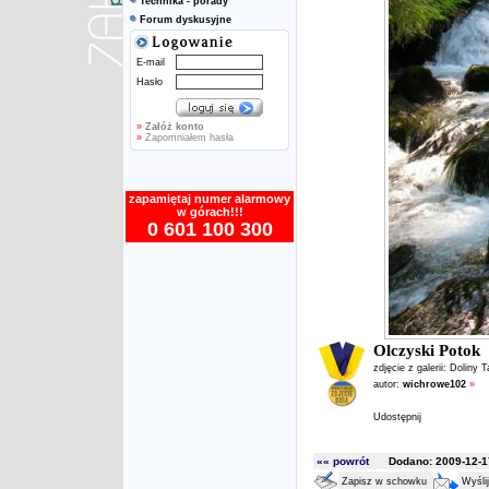
Technika - porady
Forum dyskusyjne
E-mail
Hasło
»
Załóż konto
»
Zapomniałem hasła
zapamiętaj numer alarmowy
w górach!!!
0 601 100 300
Olczyski Potok
zdjęcie z galerii:
Doliny T
autor:
wichrowe102
»
Udostępnij
«« powrót
Dodano: 2009-12-17
Zapisz w schowku
Wyśli