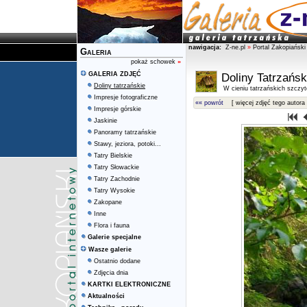
nawigacja:
Z-ne.pl
»
Portal Zakopiański
Galeria
pokaż schowek
»
GALERIA ZDJĘĆ
Doliny Tatrzańsk
Doliny tatrzańskie
W cieniu tatrzańskich szczy
Impresje fotograficzne
«« powrót
[ więcej zdjęć tego autora 
Impresje górskie
Jaskinie
Panoramy tatrzańskie
Stawy, jeziora, potoki...
Tatry Bielskie
Tatry Słowackie
Tatry Zachodnie
Tatry Wysokie
Zakopane
Inne
Flora i fauna
Galerie specjalne
Wasze galerie
Ostatnio dodane
Zdjęcia dnia
KARTKI ELEKTRONICZNE
Aktualności