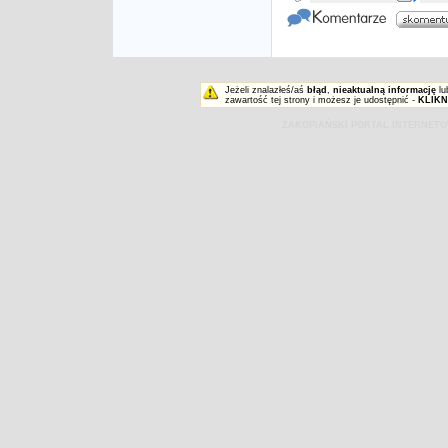
Jeżeli znalazłeś/aś
błąd
,
nieaktualną informację
lu
zawartość tej strony i możesz je udostępnić -
KLIKN
ZAKOPIAŃSKI PORTAL INTERNET