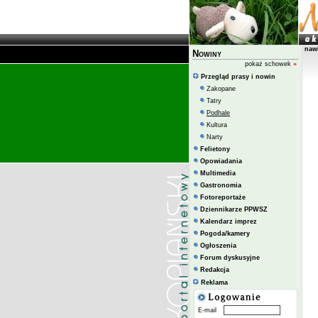
naw
Nowiny
pokaż schowek
»
Przegląd prasy i nowin
Zakopane
Tatry
Podhale
Kultura
Narty
Felietony
Opowiadania
Multimedia
Gastronomia
Fotoreportaże
Dziennikarze PPWSZ
Kalendarz imprez
Pogoda/kamery
Ogłoszenia
Forum dyskusyjne
Redakcja
Reklama
E-mail