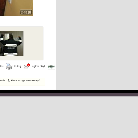
wku
Drukuj
Zgłoś błąd
ania...)
, które mogą rozszerzyć