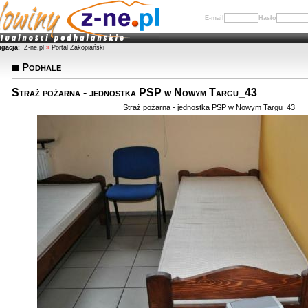
E-mail
Hasło
igacja:
Z-ne.pl
»
Portal Zakopiański
Podhale
Straż pożarna - jednostka PSP w Nowym Targu_43
Straż pożarna - jednostka PSP w Nowym Targu_43