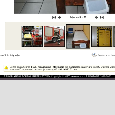
Zdjęcie
43
z
50
owrót do listy zdjęć
Zapisz w scho
Jeżeli znalazłeś/aś
błąd
,
nieaktualną informację
lub
posiadasz materiały
(teksty, zdjęcia, nagr
zawartość tej strony i możesz je udostępnić -
KLIKNIJ TU »»
ZAKOPIAŃSKI PORTAL INTERNETOWY
Copyright ©
MATinternet s.c.
-
ZAKOPANE
1999-2026