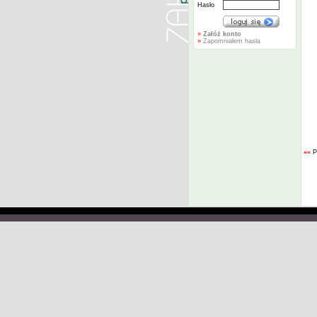
Hasło
»
Załóż konto
»
Zapomniałem hasła
««
P