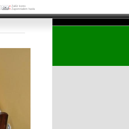
»
Załóż konto
»
Zapomniałem hasła