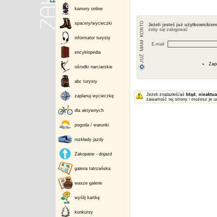
kamery online
spacery/wycieczki
Jeżeli jesteś już użytkownikie
żeby się zalogować
informator turysty
E-mail
encyklopedia
Zap
ośrodki narciarskie
abc turysty
Jeżeli znalazłeś/aś
błąd
,
nieaktua
zaplanuj wycieczkę
zawartość tej strony i możesz je u
dla aktywnych
pogoda / warunki
rozkłady jazdy
Zakopane - dojazd
galeria tatrzańska
wasze galerie
wyślij kartkę
konkursy