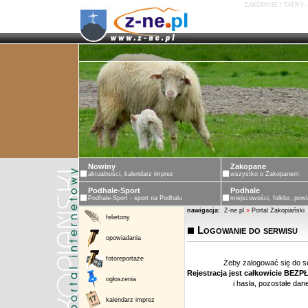
ZAKOPANE I TATRY 
Nowiny
Zakopane
aktualności, kalendarz imprez
wszystko o Zakopanem
Podhale-Sport
Podhale
Podhale-Sport - sport na Podhalu
miejscowości, folklor, powi
nawigacja:
Z-ne.pl
»
Portal Zakopiański
felietony
Logowanie do serwisu
opowiadania
fotoreportaże
Żeby zalogować się do s
Rejestracja jest całkowicie BEZ
ogłoszenia
i hasła, pozostałe da
kalendarz imprez