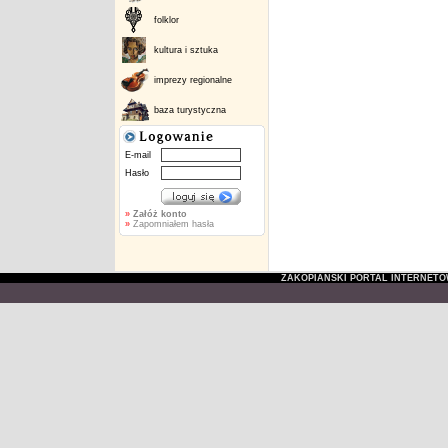
folklor
kultura i sztuka
imprezy regionalne
baza turystyczna
E-mail
Hasło
»
Załóż konto
»
Zapomniałem hasła
ZAKOPIAŃSKI PORTAL INTERNET