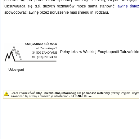
obsuwa się po powierzchni spodniej warstwy śnieżnej, zwykle rozbijając
Obsuwająca się d.ś. dużych rozmiarów może sama stanowić
lawinę śnie
spowodować lawinę przez poruszenie mas śniegu in. rodzaju.
KSIĘGARNIA GÓRSKA
ul. Zaruskiego 5
Pełny tekst w
Wielkiej Encyklopedii Tatrzańskie
34-500 ZAKOPANE
tel. (018) 20 124 81
Udostępnij
Jeżeli znalazłeś/aś
błąd
,
nieaktualną informację
lub
posiadasz materiały
(teksty, zdjęcia, nagra
zawartość tej strony i możesz je udostępnić -
KLIKNIJ TU »»