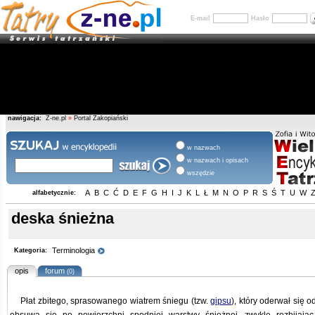
E-mail
Hasło
nawigacja:
Z-ne.pl
»
Portal Zakopiański
w nazwach
w nazwach i opisach
wszędzie
A
B
C
Ć
D
E
F
G
H
I
J
K
L
Ł
M
N
O
P
R
S
Ś
T
U
W
alfabetycznie:
deska śnieżna
Terminologia
Kategoria:
opis
forum
(0)
Płat zbitego, sprasowanego wiatrem śniegu (tzw.
gipsu
), który oderwał się 