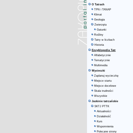
O Tatrach
TPN i TANAP
Klimat
Geologia
Zwierzęta
Gatunki
Rośliny
Tatry w liczbach
Historia
Encyklopedia Tatr
Alfabetycznie
Tematycznie
Multimedia
Wycieczki
Zaplanuj wycieczkę
Miejsce startu
Miejsce docelowe
Skala trudności
Wszystkie
Jaskinie tatrzańskie
SKTJ PTTK
Aktualności
Działalność
Kurs
Wspomnienia
Polecane strony