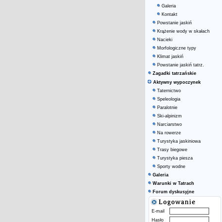
Galeria
Kontakt
Powstanie jaskiń
Krążenie wody w skałach
Nacieki
Morfologiczne typy
Klimat jaskiń
Powstanie jaskiń tatrz.
Zagadki tatrzańskie
Aktywny wypoczynek
Taternictwo
Speleologia
Paralotnie
Ski-alpinizm
Narciarstwo
Na rowerze
Turystyka jaskiniowa
Trasy biegowe
Turystyka piesza
Sporty wodne
Galeria
Warunki w Tatrach
Forum dyskusyjne
E-mail
Hasło