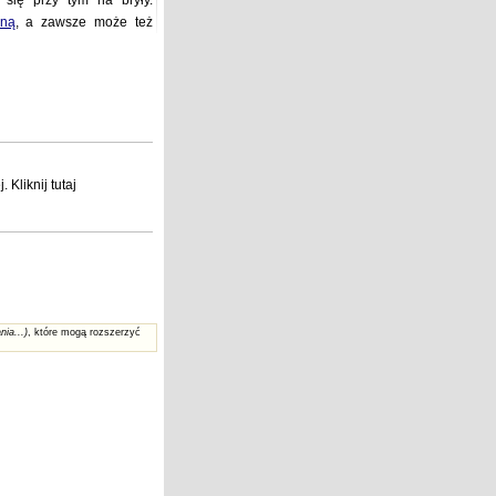
 się przy tym na bryły.
żną
, a zawsze może też
j
. Kliknij
tutaj
nia...)
, które mogą rozszerzyć