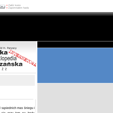
»
Załóż konto
»
Zapomniałem hasła
Z
Ź
Ż
od sąsiednich mas śniegu i