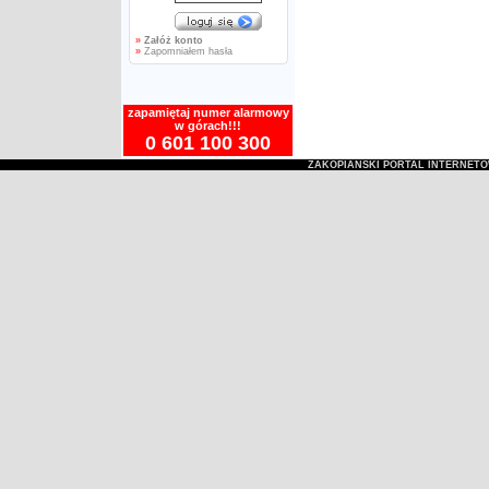
»
Załóż konto
»
Zapomniałem hasła
zapamiętaj numer alarmowy
w górach!!!
0 601 100 300
ZAKOPIAŃSKI PORTAL INTERNET