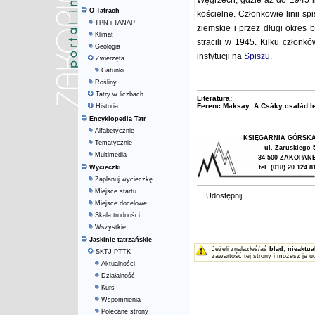
Węgrzech, gdzie aż do 1945 li
O Tatrach
kościelne. Członkowie linii s
TPN i TANAP
ziemskie i przez długi okres 
Klimat
stracili w 1945. Kilku członkó
Geologia
instytucji na
Spiszu
.
Zwierzęta
Gatunki
Rośliny
Tatry w liczbach
Literatura:
Ferenc Maksay: A Csáky család lev
Historia
Encyklopedia Tatr
Alfabetycznie
KSIĘGARNIA GÓRSK
Tematycznie
ul. Zaruskiego 
Multimedia
34-500 ZAKOPAN
Wycieczki
tel. (018) 20 124 8
Zaplanuj wycieczkę
Miejsce startu
Udostępnij
Miejsce docelowe
Skala trudności
Wszystkie
Jaskinie tatrzańskie
Jeżeli znalazłeś/aś
błąd
,
nieaktua
SKTJ PTTK
zawartość tej strony i możesz je u
Aktualności
Działalność
Kurs
Wspomnienia
Polecane strony