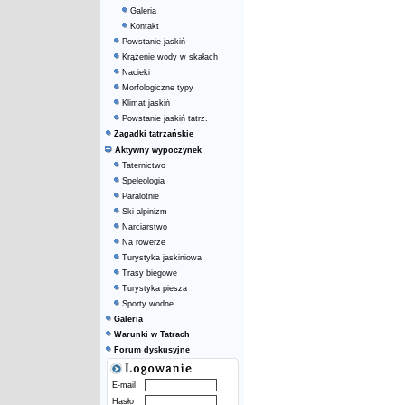
Galeria
Kontakt
Powstanie jaskiń
Krążenie wody w skałach
Nacieki
Morfologiczne typy
Klimat jaskiń
Powstanie jaskiń tatrz.
Zagadki tatrzańskie
Aktywny wypoczynek
Taternictwo
Speleologia
Paralotnie
Ski-alpinizm
Narciarstwo
Na rowerze
Turystyka jaskiniowa
Trasy biegowe
Turystyka piesza
Sporty wodne
Galeria
Warunki w Tatrach
Forum dyskusyjne
E-mail
Hasło