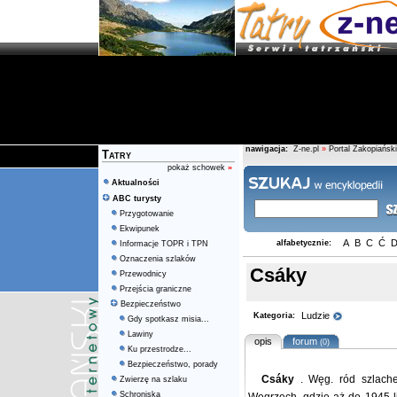
nawigacja:
Z-ne.pl
»
Portal Zakopiański
Tatry
pokaż schowek
»
Aktualności
ABC turysty
Przygotowanie
Ekwipunek
A
B
C
Ć
alfabetycznie:
Informacje TOPR i TPN
Oznaczenia szlaków
Csáky
Przewodnicy
Przejścia graniczne
Bezpieczeństwo
Ludzie
Kategoria:
Gdy spotkasz misia...
Lawiny
opis
forum
(0)
Ku przestrodze...
Bezpieczeństwo, porady
Csáky
. Węg. ród szlache
Zwierzę na szlaku
Schroniska