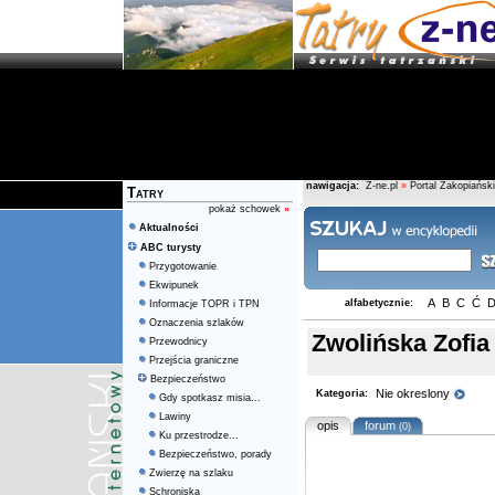
nawigacja:
Z-ne.pl
»
Portal Zakopiański
Tatry
pokaż schowek
»
Aktualności
ABC turysty
Przygotowanie
Ekwipunek
A
B
C
Ć
alfabetycznie:
Informacje TOPR i TPN
Oznaczenia szlaków
Zwolińska Zofia
Przewodnicy
Przejścia graniczne
Bezpieczeństwo
Nie okreslony
Kategoria:
Gdy spotkasz misia...
Lawiny
opis
forum
(0)
Ku przestrodze...
Bezpieczeństwo, porady
Zwierzę na szlaku
Schroniska