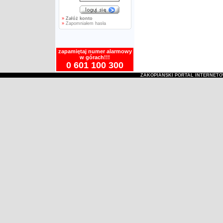
»
Załóż konto
»
Zapomniałem hasła
zapamiętaj numer alarmowy
w górach!!!
0 601 100 300
ZAKOPIAŃSKI PORTAL INTERNET