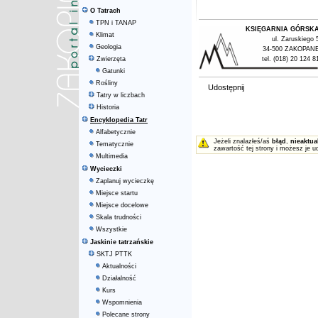
O Tatrach
TPN i TANAP
KSIĘGARNIA GÓRSK
Klimat
ul. Zaruskiego 
Geologia
34-500 ZAKOPAN
Zwierzęta
tel. (018) 20 124 8
Gatunki
Rośliny
Udostępnij
Tatry w liczbach
Historia
Encyklopedia Tatr
Alfabetycznie
Jeżeli znalazłeś/aś
błąd
,
nieaktua
Tematycznie
zawartość tej strony i możesz je u
Multimedia
Wycieczki
Zaplanuj wycieczkę
Miejsce startu
Miejsce docelowe
Skala trudności
Wszystkie
Jaskinie tatrzańskie
SKTJ PTTK
Aktualności
Działalność
Kurs
Wspomnienia
Polecane strony