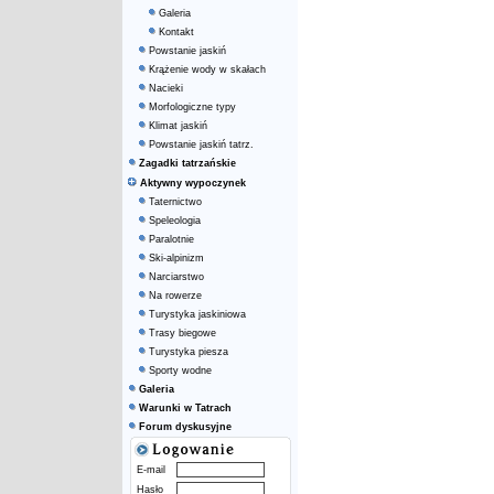
Galeria
Kontakt
Powstanie jaskiń
Krążenie wody w skałach
Nacieki
Morfologiczne typy
Klimat jaskiń
Powstanie jaskiń tatrz.
Zagadki tatrzańskie
Aktywny wypoczynek
Taternictwo
Speleologia
Paralotnie
Ski-alpinizm
Narciarstwo
Na rowerze
Turystyka jaskiniowa
Trasy biegowe
Turystyka piesza
Sporty wodne
Galeria
Warunki w Tatrach
Forum dyskusyjne
E-mail
Hasło