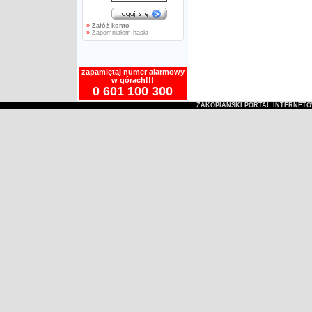
»
Załóż konto
»
Zapomniałem hasła
zapamiętaj numer alarmowy
w górach!!!
0 601 100 300
ZAKOPIAŃSKI PORTAL INTERNET