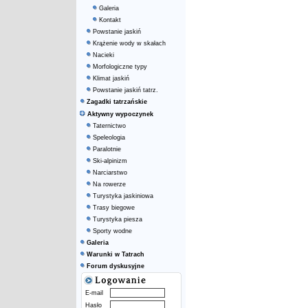
Galeria
Kontakt
Powstanie jaskiń
Krążenie wody w skałach
Nacieki
Morfologiczne typy
Klimat jaskiń
Powstanie jaskiń tatrz.
Zagadki tatrzańskie
Aktywny wypoczynek
Taternictwo
Speleologia
Paralotnie
Ski-alpinizm
Narciarstwo
Na rowerze
Turystyka jaskiniowa
Trasy biegowe
Turystyka piesza
Sporty wodne
Galeria
Warunki w Tatrach
Forum dyskusyjne
E-mail
Hasło