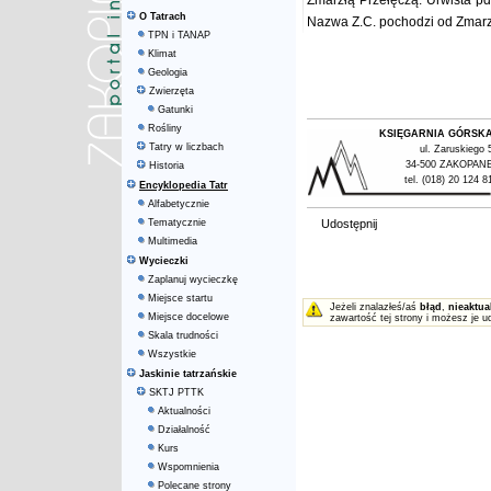
Zmarzłą Przełęczą. Urwista pd.
O Tatrach
Nazwa Z.C. pochodzi od Zmarzł
TPN i TANAP
Klimat
Geologia
Zwierzęta
Gatunki
Rośliny
KSIĘGARNIA GÓRSK
Tatry w liczbach
ul. Zaruskiego 
34-500 ZAKOPAN
Historia
tel. (018) 20 124 8
Encyklopedia Tatr
Alfabetycznie
Tematycznie
Udostępnij
Multimedia
Wycieczki
Zaplanuj wycieczkę
Miejsce startu
Jeżeli znalazłeś/aś
błąd
,
nieaktua
Miejsce docelowe
zawartość tej strony i możesz je u
Skala trudności
Wszystkie
Jaskinie tatrzańskie
SKTJ PTTK
Aktualności
Działalność
Kurs
Wspomnienia
Polecane strony