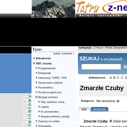
nawigacja:
Z-ne.pl
»
Portal Zakopiański
Tatry
pokaż schowek
»
Aktualności
ABC turysty
Przygotowanie
Ekwipunek
A
B
C
Ć
alfabetycznie:
Informacje TOPR i TPN
Oznaczenia szlaków
Zmarzłe Czuby
Przewodnicy
Przejścia graniczne
Bezpieczeństwo
Nie okreslony
Kategoria:
Gdy spotkasz misia...
Lawiny
opis
forum
(0)
Ku przestrodze...
Bezpieczeństwo, porady
Zmarzłe Czuby
.
P.
Dwie tur
Zwierzę na szlaku
Schroniska