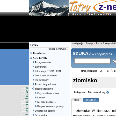
nawigacja:
Z-ne.pl
»
Portal Zakopiański
Tatry
pokaż schowek
»
Aktualności
ABC turysty
Przygotowanie
Ekwipunek
A
B
C
Ć
alfabetycznie:
Informacje TOPR i TPN
Oznaczenia szlaków
złomisko
Przewodnicy
Przejścia graniczne
Bezpieczeństwo
Nie okreslony
Kategoria:
Gdy spotkasz misia...
Lawiny
opis
forum
(0)
Ku przestrodze...
Bezpieczeństwo, porady
złomisko
. W literaturze o
Zwierzę na szlaku
Schroniska