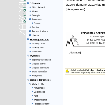
znaczeniach: 1) wielki odłam
O Tatrach
drzewo złamane przez wiatr (ni
TPN i TANAP
(nie wykrotami).
Klimat
Geologia
Zwierzęta
Gatunki
Rośliny
Tatry w liczbach
KSIĘGARNIA GÓRSK
Historia
ul. Zaruskiego 
Encyklopedia Tatr
34-500 ZAKOPAN
tel. (018) 20 124 8
Alfabetycznie
Tematycznie
Multimedia
Udostępnij
Wycieczki
Zaplanuj wycieczkę
Miejsce startu
Miejsce docelowe
Jeżeli znalazłeś/aś
błąd
,
nieaktua
Skala trudności
zawartość tej strony i możesz je u
Wszystkie
Jaskinie tatrzańskie
SKTJ PTTK
Aktualności
Działalność
Kurs
Wspomnienia
Polecane strony