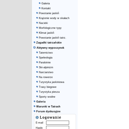
Galeria
Kontakt
Powstanie jaskiń
Krążenie wody w skałach
Nacieki
Morfologiczne typy
Klimat jaskiń
Powstanie jaskiń tatrz.
Zagadki tatrzańskie
Aktywny wypoczynek
Taternictwo
Speleologia
Paralotnie
Ski-alpinizm
Narciarstwo
Na rowerze
Turystyka jaskiniowa
Trasy biegowe
Turystyka piesza
Sporty wodne
Galeria
Warunki w Tatrach
Forum dyskusyjne
E-mail
Hasło