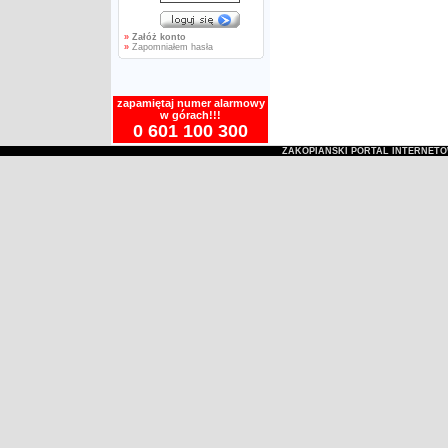
»
Załóż konto
»
Zapomniałem hasła
zapamiętaj numer alarmowy
w górach!!!
0 601 100 300
ZAKOPIAŃSKI PORTAL INTERNET